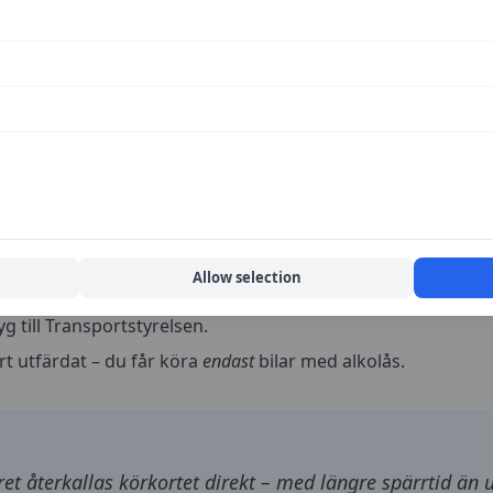
00 kr.
0 kr beroende på villkorstid och antal bilar – men det kan ä
r du
relsen
inom 4 veckor
efter delgivet beslut.
styrker att du uppfyller medicinska krav.
Allow selection
stallera ett godkänt alkolås hos certifierad verkstad.
yg till Transportstyrelsen.
ort utfärdat – du får köra
endast
bilar med alkolås.
ret återkallas körkortet direkt – med längre spärrtid än 