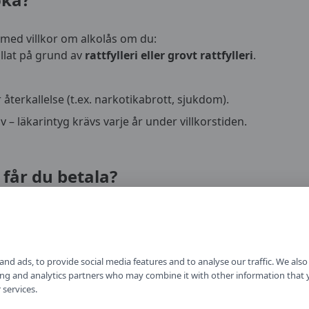
med villkor om alkolås om du:
allat på grund av
rattfylleri eller grovt rattfylleri
.
återkallelse (t.ex. narkotikabrott, sjukdom).
 – läkarintyg krävs varje år under villkorstiden.
 får du betala?
e gratis
. Räkna med dessa kostnader:
5 000–10 000 kr per bil.
 500–2 500 kr/månad.
nd ads, to provide social media features and to analyse our traffic. We als
1 500–3 000 kr per intyg (1–2 per år).
ising and analytics partners who may combine it with other information that
 services.
tyrelsen:
ansöknings- och tillsynsavgifter på flera tusen kr.