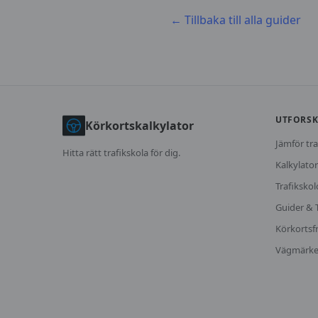
← Tillbaka till alla guider
UTFORS
Körkortskalkylator
Jämför tra
Hitta rätt trafikskola för dig.
Kalkylator
Trafikskol
Guider & 
Körkortsf
Vägmärk