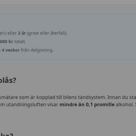
leri) eller
2 år
(grovt eller återfall).
 000 kr
totalt.
 4 veckor
från delgivning.
olås?
smätare som är kopplad till bilens tändsystem. Innan du sta
om utandningsluften visar
mindre än 0,1 promille
alkohol.
öka?