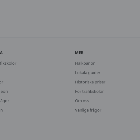
KA
MER
fikskolor
Halkbanor
Lokala guider
or
Historiska priser
Teori
För trafikskolor
rågor
Om oss
en
Vanliga frågor