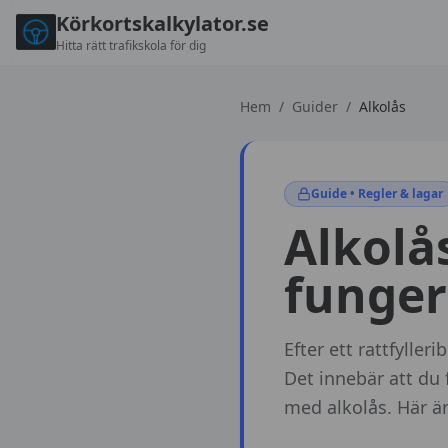
Körkortskalkylator.se
Hitta rätt trafikskola för dig
Hem
/
Guider
/
Alkolås
Guide • Regler & lagar
Alkolås
funger
Efter ett rattfyller
Det innebär att du 
med alkolås. Här ä