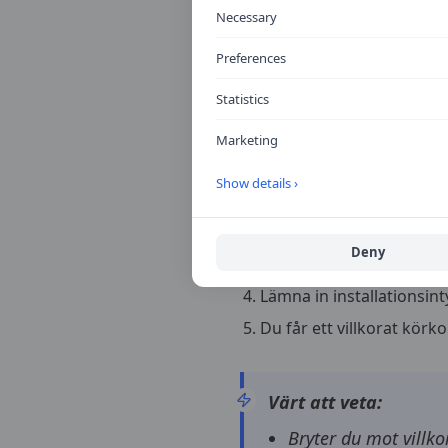
Avinstallation:
1 000–2 0
Necessary
Total kostnad:
30 000–80 00
Preferences
vara utan körkort i 1–2 år.
Statistics
Så här ansöke
Marketing
Show details ›
Ansök hos Transportsty
Skicka in läkarintyg som 
Deny
När ansökan godkänts: in
Lämna in installationsint
Du får ett villkorat körk
Värt att veta:
Bryter du mot villko