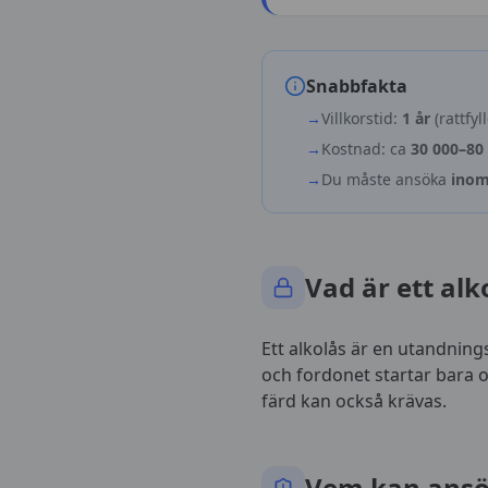
Snabbfakta
→
Villkorstid:
1 år
(rattfyl
→
Kostnad: ca
30 000–80
→
Du måste ansöka
inom
Vad är ett alk
Ett alkolås är en utandning
och fordonet startar bara 
färd kan också krävas.
Vem kan ans