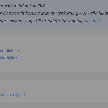
er villkorstiden kod
107
.
får du normalt körkort utan ny uppkörning – om alla läkar
ängre
ensamt
ligga till grund för indragning.
Läs mer
.
terkallelse
gler 2026
efter rattfylleri