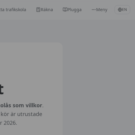
tta trafikskola
Räkna
Plugga
Meny
EN
t
olås som villkor
.
 kör är utrustade
r 2026.