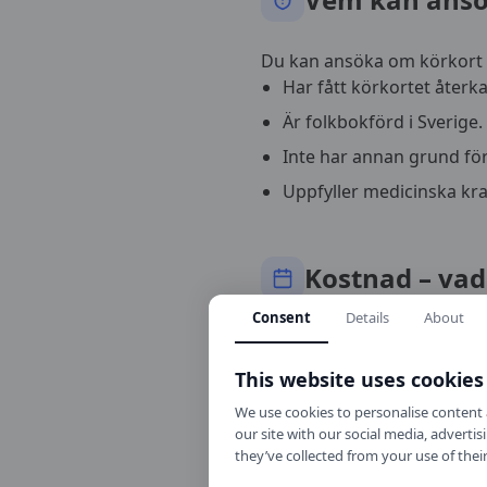
Du kan ansöka om körkort 
Har fått körkortet återk
Är folkbokförd i Sverige.
Inte har annan grund för 
Uppfyller medicinska krav
Kostnad – vad
Consent
Details
About
Att köra med alkolås är
int
Installation av alkolås:
This website uses cookies
Hyra/serviceavgift:
ca 1
We use cookies to personalise content a
Läkarundersökningar:
our site with our social media, advert
they’ve collected from your use of their
Avgifter till Transports