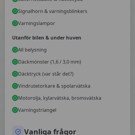
Signalhorn & varningsblinkers
Varningslampor
Utanför bilen & under huven
All belysning
Däckmönster (1,6 / 3,0 mm)
Däcktryck (var står det?)
Vindrutetorkare & spolarvätska
Motorolja, kylarvätska, bromsvätska
Varningstriangel
Vanliga frågor