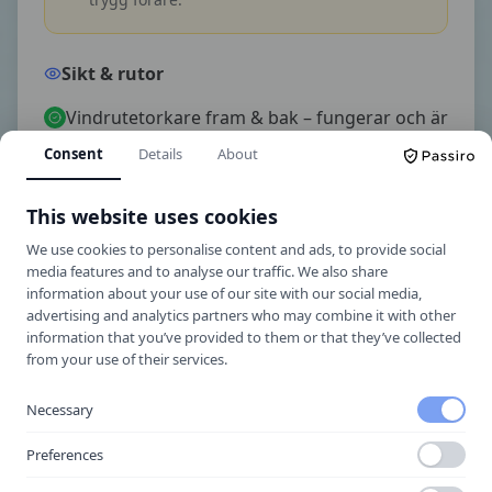
Sikt & rutor
Vindrutetorkare fram & bak – fungerar och är
hela
Consent
Details
About
Spolarvätska – nivå och funktion
This website uses cookies
Vindrutan – inga sprickor i förarens synfält
We use cookies to personalise content and ads, to provide social
media features and to analyse our traffic. We also share
Speglar – hela och korrekt inställda
information about your use of our site with our social media,
advertising and analytics partners who may combine it with other
information that you’ve provided to them or that they’ve collected
Under huven – vätskor &
from your use of their services.
nivåer
Necessary
Du måste kunna öppna motorhuven och visa
Preferences
var de viktigaste vätskorna sitter. Du behöver