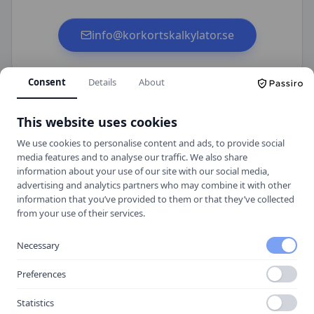
info@korkortskalkylator.se
Consent
Details
About
This website uses cookies
We use cookies to personalise content and ads, to provide social
media features and to analyse our traffic. We also share
information about your use of our site with our social media,
advertising and analytics partners who may combine it with other
Körkortskalkylator
information that you’ve provided to them or that they’ve collected
from your use of their services.
Hitta rätt trafikskola för dig.
Necessary
UTFORSKA
Jämför trafikskolor
Preferences
Kalkylator
Statistics