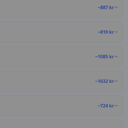
~
887
kr
~
819
kr
~
1085
kr
~
1632
kr
~
724
kr