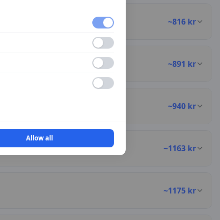
~
816
kr
~
891
kr
~
940
kr
Allow all
~
1163
kr
~
1175
kr