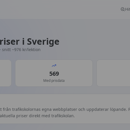
Hi
riser i Sverige
· snitt ~
976
kr/lektion
569
Med prisdata
kt från trafikskolornas egna webbplatser och uppdaterar löpande. P
aktuella priser direkt med trafikskolan.