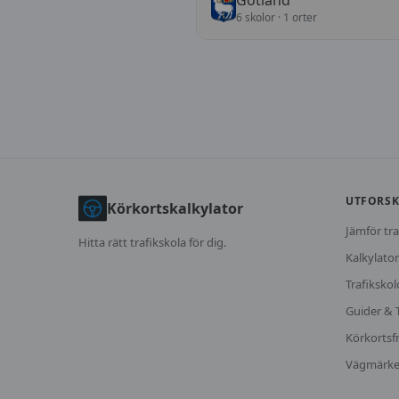
Gotland
6
skolor
· 1 orter
UTFORS
Körkortskalkylator
Jämför tra
Hitta rätt trafikskola för dig.
Kalkylator
Trafikskol
Guider & 
Körkortsf
Vägmärk