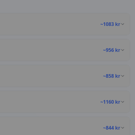
~
1083
kr
~
956
kr
~
858
kr
~
1160
kr
~
844
kr