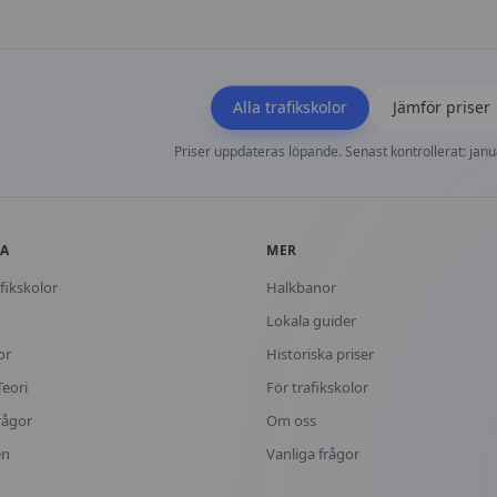
Alla trafikskolor
Jämför priser
Priser uppdateras löpande. Senast kontrollerat: janu
KA
MER
fikskolor
Halkbanor
Lokala guider
or
Historiska priser
Teori
För trafikskolor
rågor
Om oss
en
Vanliga frågor