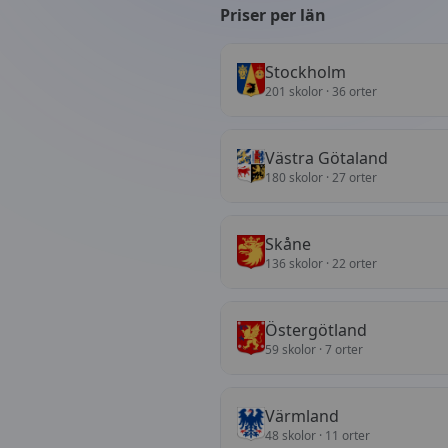
Priser per län
Stockholm
201
skolor
· 36 orter
Västra Götaland
180
skolor
· 27 orter
Skåne
136
skolor
· 22 orter
Östergötland
59
skolor
· 7 orter
Värmland
48
skolor
· 11 orter