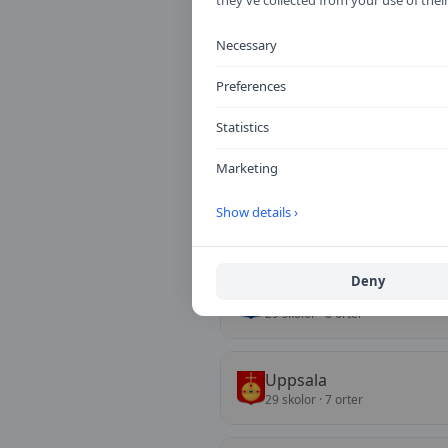
Västmanland
Necessary
32
skolor
· 6 orter
Preferences
Gävleborg
Statistics
30
skolor
· 9 orter
Marketing
Halland
Show details ›
30
skolor
· 5 orter
Deny
Jönköping
29
skolor
· 8 orter
Uppsala
29
skolor
· 7 orter