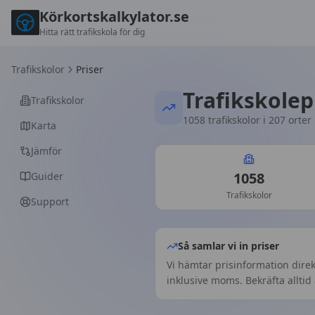
Körkortskalkylator.se
Hitta rätt trafikskola för dig
Trafikskolor
Priser
Trafikskolep
Trafikskolor
1058
trafikskolor i
207
orter 
Karta
Jämför
1058
Guider
Trafikskolor
Support
Så samlar vi in priser
Vi hämtar prisinformation dire
inklusive moms. Bekräfta alltid 