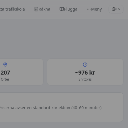
tta trafikskola
Räkna
Plugga
Meny
EN
207
~976 kr
Orter
Snittpris
riserna avser en standard körlektion (40–60 minuter)