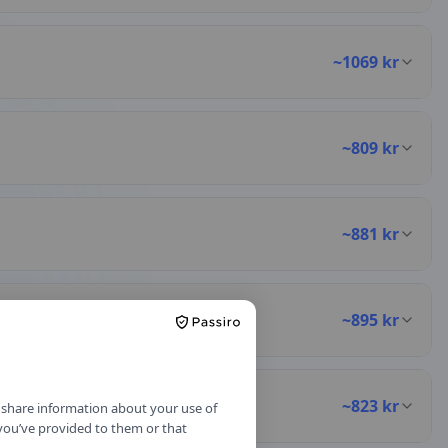
~
1069
kr
~
809
kr
~
881
kr
~
895
kr
~
823
kr
o share information about your use of
 you’ve provided to them or that