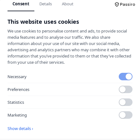
Consent
Details
About
Körkortskalkylator
This website uses cookies
Hitta rätt trafikskola för dig.
We use cookies to personalise content and ads, to provide social
media features and to analyse our traffic. We also share
information about your use of our site with our social media,
UTFORSKA
advertising and analytics partners who may combine it with other
information that you’ve provided to them or that they’ve collected
Jämför trafikskolor
from your use of their services.
Kalkylator
Trafikskolor
Necessary
Guider & Teori
Preferences
Körkortsfrågor
Statistics
Vägmärken
Marketing
MER
Show details ›
Halkbanor
Lokala guider