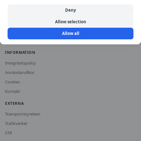
Historiska priser
Deny
För trafikskolor
Allow selection
Om oss
Allow all
Vanliga frågor
INFORMATION
Integritetspolicy
Användarvillkor
Cookies
Kontakt
EXTERNA
Transportstyrelsen
Trafikverket
STR