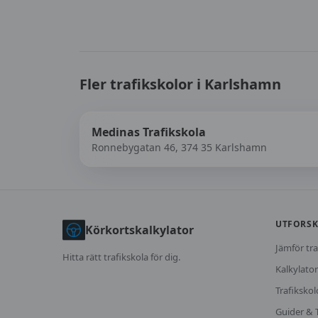
Fler trafikskolor i
Karlshamn
Medinas Trafikskola
Ronnebygatan 46, 374 35 Karlshamn
UTFORS
Körkortskalkylator
Jämför tra
Hitta rätt trafikskola för dig.
Kalkylator
Trafikskol
Guider & 