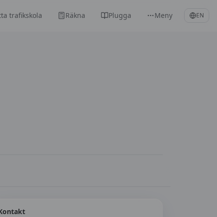
tta trafikskola
Räkna
Plugga
Meny
EN
Kontakt