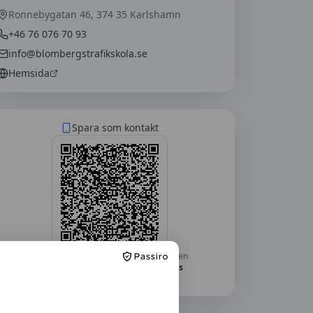
Ronnebygatan 46, 374 35 Karlshamn
+46 76 076 70 93
info@blombergstrafikskola.se
Hemsida
Spara som kontakt
Skanna med mobilkameran — telefonen
frågar om du vill lägga till
Blombergs
Trafikskola
som kontakt.