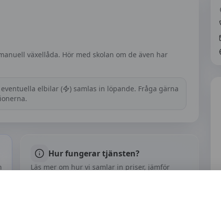
 manuell växellåda. Hör med skolan om de även har
eventuella elbilar (
) samlas in löpande. Fråga gärna
tionerna.
Hur fungerar tjänsten?
h
Läs mer om hur vi samlar in priser, jämför
trafikskolor och håller informationen aktuell.
Om vårt arbete