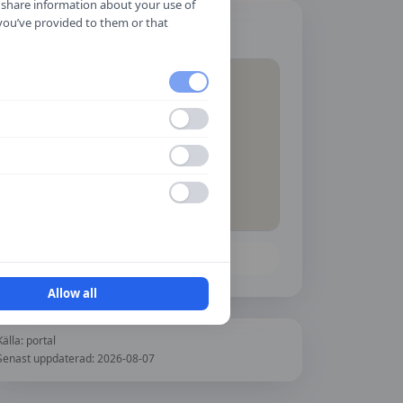
o share information about your use of
 you’ve provided to them or that
Hitta hit
Öppna i Google Maps
Allow all
Källa:
portal
Senast uppdaterad:
2026-08-07