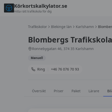
Körkortskalkylator.se
Hitta rätt trafikskola för dig
Trafikskolor
Blekinge län
Karlshamn
Blomberg
Blombergs Trafikskol
Ronnebygatan 46, 374 35 Karlshamn
Manuell
Ring
|
+46 76 076 70 93
Översikt
Priser
Paket
Lärare
Bil
Bilar hos
Blombergs Trafikskola