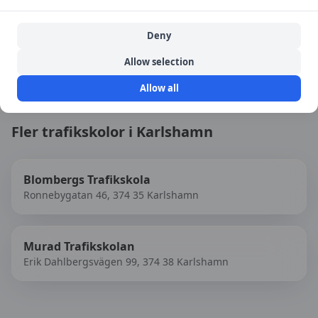
Senast uppdaterad:
2026-08-08
Deny
Besök
Medinas Trafikskola
→
Allow selection
Allow all
Fler trafikskolor i
Karlshamn
Blombergs Trafikskola
Ronnebygatan 46, 374 35 Karlshamn
Murad Trafikskolan
Erik Dahlbergsvägen 99, 374 38 Karlshamn