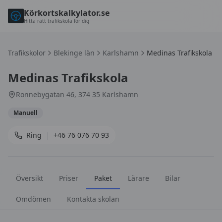
Körkortskalkylator.se
Hitta rätt trafikskola för dig
Trafikskolor
Blekinge län
Karlshamn
Medinas Trafikskola
Medinas Trafikskola
Ronnebygatan 46, 374 35 Karlshamn
Manuell
Ring
|
+46 76 076 70 93
Översikt
Priser
Paket
Lärare
Bilar
Omdömen
Kontakta skolan