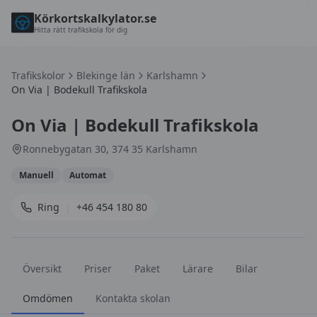
Körkortskalkylator.se
Hitta rätt trafikskola för dig
Trafikskolor
Blekinge län
Karlshamn
On Via | Bodekull Trafikskola
On Via | Bodekull Trafikskola
Ronnebygatan 30, 374 35 Karlshamn
Manuell
Automat
Ring
|
+46 454 180 80
Översikt
Priser
Paket
Lärare
Bilar
Omdömen
Kontakta skolan