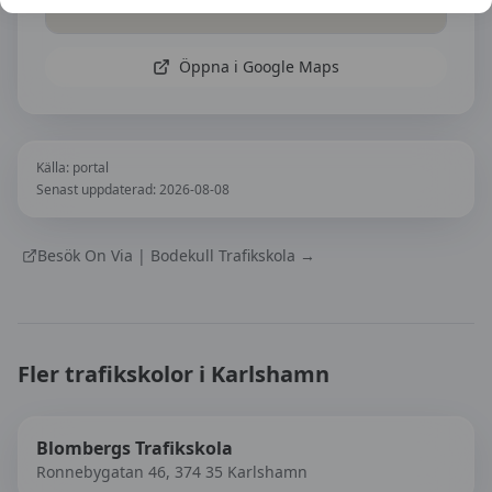
Öppna i Google Maps
Källa:
portal
Senast uppdaterad:
2026-08-08
Besök
On Via | Bodekull Trafikskola
→
Fler trafikskolor i
Karlshamn
Blombergs Trafikskola
Ronnebygatan 46, 374 35 Karlshamn