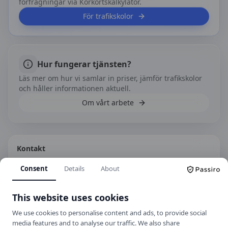
förfrågningar via Körkortskalkylator.
För trafikskolor
Hur fungerar tjänsten?
Läs mer om hur vi samlar in priser, jämför trafikskolor
och håller informationen aktuell.
Om vårt arbete
Kontakt
Ronnebygatan 30, 374 35 Karlshamn
Consent
Details
About
+46 454 180 80
info@bodekulltrafikskola.se
This website uses cookies
Hemsida
We use cookies to personalise content and ads, to provide social
media features and to analyse our traffic. We also share