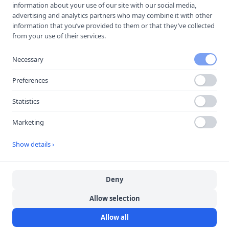
information about your use of our site with our social media,
advertising and analytics partners who may combine it with other
Spara som kontakt
information that you’ve provided to them or that they’ve collected
from your use of their services.
Spara i telefonboken
Laddar ner ett kontaktkort som du kan lägga
Necessary
till
On Via | Bodekull Trafikskola
som kontakt
med.
Preferences
Statistics
Hitta hit
Marketing
Show details ›
Deny
Allow selection
Allow all