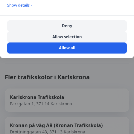
Show details ›
Källa:
portal
Deny
Senast uppdaterad:
2026-08-06
Allow selection
Besök
Kronan på väg AB
→
Allow all
Fler trafikskolor i
Karlskrona
Karlskrona Trafikskola
Parkgatan 1, 371 14 Karlskrona
Kronan på väg AB (Kronan Trafikskola)
Drottninggatan 43, 371 13 Karlskrona