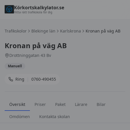
Körkortskalkylator.se
Hitta rätt trafikskola för dig
Trafikskolor
Blekinge län
Karlskrona
Kronan på väg AB
Kronan på väg AB
Drottninggatan 43 Bv
Manuell
Ring
|
0760-490455
Översikt
Priser
Paket
Lärare
Bilar
Omdömen
Kontakta skolan