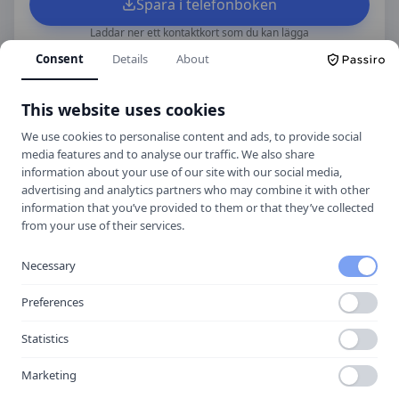
Spara i telefonboken
Laddar ner ett kontaktkort som du kan lägga
till
Kronan på väg AB
som kontakt med.
Consent
Details
About
This website uses cookies
Hitta hit
We use cookies to personalise content and ads, to provide social
media features and to analyse our traffic. We also share
information about your use of our site with our social media,
advertising and analytics partners who may combine it with other
information that you’ve provided to them or that they’ve collected
from your use of their services.
Necessary
Preferences
Statistics
Marketing
Öppna i Google Maps