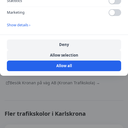
Statistics
Marketing
Show details ›
Öppna i Google Maps
Deny
Allow selection
Källa:
portal
Allow all
Senast uppdaterad:
2026-08-07
Besök
Kronan på väg AB (Kronan Trafikskola)
→
Fler trafikskolor i
Karlskrona