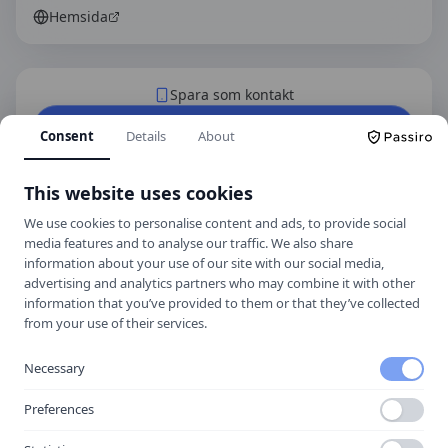
Hemsida
Spara som kontakt
Spara i telefonboken
Consent
Details
About
Laddar ner ett kontaktkort som du kan lägga
till
Kronan på väg AB (Kronan Trafikskola)
This website uses cookies
som kontakt med.
We use cookies to personalise content and ads, to provide social
media features and to analyse our traffic. We also share
information about your use of our site with our social media,
Hitta hit
advertising and analytics partners who may combine it with other
information that you’ve provided to them or that they’ve collected
from your use of their services.
Necessary
Preferences