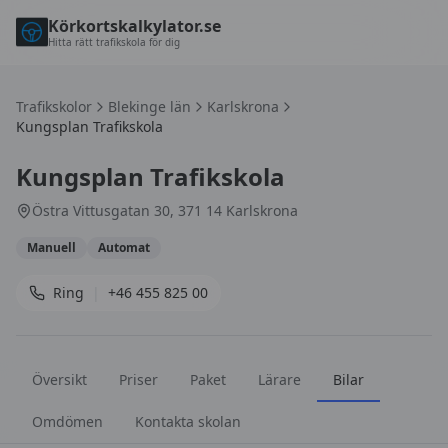
Körkortskalkylator.se
Hitta rätt trafikskola för dig
Trafikskolor
Blekinge län
Karlskrona
Kungsplan Trafikskola
Kungsplan Trafikskola
Östra Vittusgatan 30, 371 14 Karlskrona
Manuell
Automat
Ring
|
+46 455 825 00
Översikt
Priser
Paket
Lärare
Bilar
Omdömen
Kontakta skolan