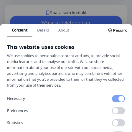
Spara som kontakt
Spara i telefonboken
Consent
Details
About
Laddar ner ett kontaktkort som du kan lägga
till
Kungsplan Trafikskola
som kontakt med.
This website uses cookies
We use cookies to personalise content and ads, to provide social
media features and to analyse our traffic. We also share
Hitta hit
information about your use of our site with our social media,
advertising and analytics partners who may combine it with other
information that you’ve provided to them or that they’ve collected
from your use of their services.
Necessary
Preferences
Statistics