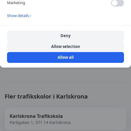
Marketing
Öppna i Google Maps
Show details ›
Deny
Källa:
portal
Allow selection
Senast uppdaterad:
2026-08-08
Allow all
Besök
Kungsplan Trafikskola
→
Fler trafikskolor i
Karlskrona
Karlskrona Trafikskola
Parkgatan 1, 371 14 Karlskrona