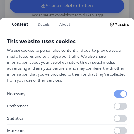
Spara i telefonboken
Laddar ner ett kontaktkort som du kan lägga
till
On Via | Gerthsbo Trafikskola
som
Consent
Details
About
kontakt med.
This website uses cookies
We use cookies to personalise content and ads, to provide social
Hitta hit
media features and to analyse our traffic. We also share
information about your use of our site with our social media,
advertising and analytics partners who may combine it with other
information that you’ve provided to them or that they’ve collected
from your use of their services.
Necessary
Preferences
Statistics
Marketing