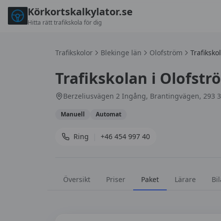
Körkortskalkylator.se
Hitta rätt trafikskola för dig
Trafikskolor
Blekinge län
Olofström
Trafiksko
Trafikskolan i Olofstr
Berzeliusvägen 2 Ingång, Brantingvägen, 293 
Manuell
Automat
Ring
|
+46 454 997 40
Översikt
Priser
Paket
Lärare
Bil
Körkortspaket hos
Trafikskolan i Olofström