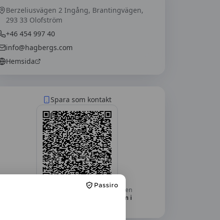
Berzeliusvägen 2 Ingång, Brantingvägen,
293 33 Olofström
+46 454 997 40
info@hagbergs.com
Hemsida
Spara som kontakt
Skanna med mobilkameran — telefonen
frågar om du vill lägga till
Trafikskolan i
Olofström
som kontakt.