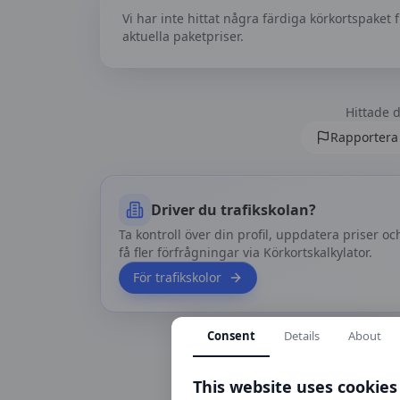
Vi har inte hittat några färdiga körkortspaket 
aktuella paketpriser.
Hittade d
Rapportera 
Driver du trafikskolan?
Ta kontroll över din profil, uppdatera priser oc
få fler förfrågningar via Körkortskalkylator.
För trafikskolor
Consent
Details
About
This website uses cookies