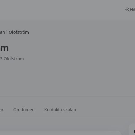
Hi
lan i Olofström
öm
33 Olofström
ar
Omdömen
Kontakta skolan