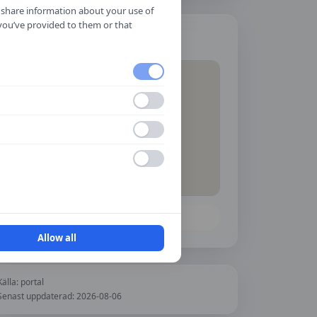
o share information about your use of
 you’ve provided to them or that
Hitta hit
Öppna i Google Maps
Allow all
Källa:
portal
Senast uppdaterad:
2026-08-06