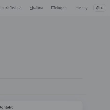
tta trafikskola
Räkna
Plugga
Meny
EN
Kontakt