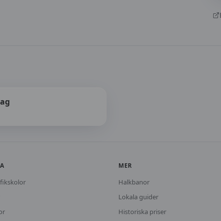
lag
KA
MER
fikskolor
Halkbanor
Lokala guider
or
Historiska priser