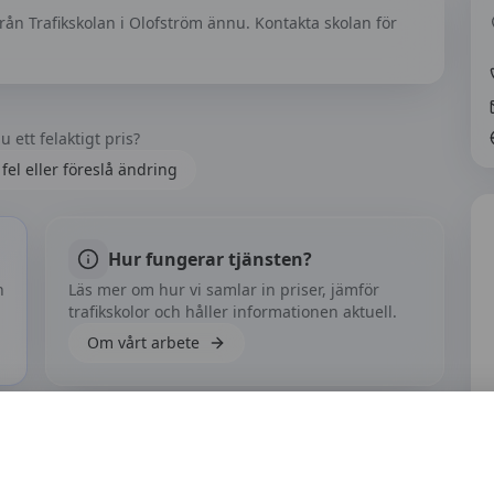
från
Trafikskolan i Olofström
ännu. Kontakta skolan för
u ett felaktigt pris?
fel eller föreslå ändring
Hur fungerar tjänsten?
h
Läs mer om hur vi samlar in priser, jämför
trafikskolor och håller informationen aktuell.
Om vårt arbete