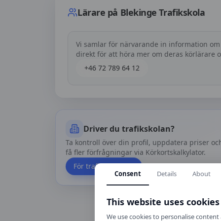
Lärare på
Blekinge Trafikskola
Vi samlar för närvarande in information om
direkt för att höra mer om deras körlärare
+46 72 789 64 12
Driver du trafikskolan?
Ta kontroll över din profil, uppdatera priser oc
få fler förfrågningar via Körkortskalkylator.
För trafikskolor
Consent
Details
About
This website uses cookies
We use cookies to personalise content a