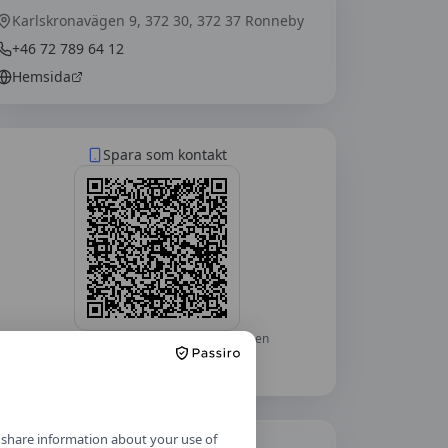
Karlskronavägen 9, 372 30, 372 37 Ronneby
+46 72 789 64 12
Hemsida
Spara som kontakt
Skanna med mobilkameran — telefonen
frågar om du vill lägga till
Blekinge
Trafikskola
som kontakt.
o share information about your use of