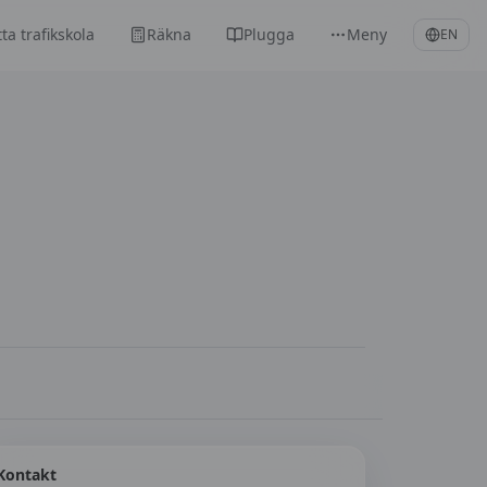
tta trafikskola
Räkna
Plugga
Meny
EN
Kontakt