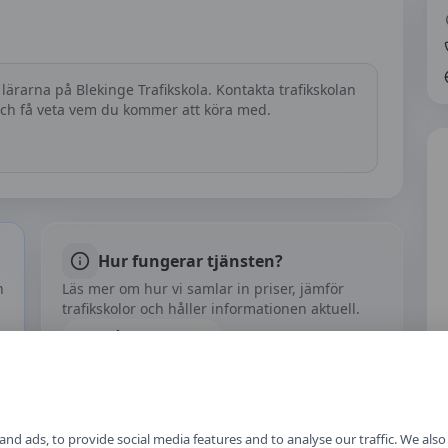
 lärarna på
Blekinge Trafikskola
. Kontakta trafikskolan
 och få veta vem du kommer att köra med.
Hur fungerar tjänsten?
h
Läs mer om hur vi samlar in priser, jämför
trafikskolor och håller informationen aktuell.
Om vårt arbete
nd ads, to provide social media features and to analyse our traffic. We als