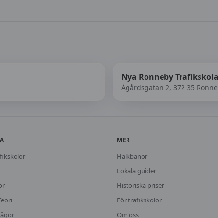
Nya Ronneby Trafikskol
Ågårdsgatan 2, 372 35 Ronn
KA
MER
fikskolor
Halkbanor
Lokala guider
or
Historiska priser
Teori
För trafikskolor
rågor
Om oss