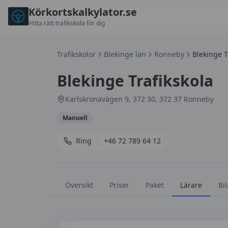
Körkortskalkylator.se
Hitta rätt trafikskola för dig
Trafikskolor
Blekinge län
Ronneby
Blekinge T
Blekinge Trafikskola
Karlskronavägen 9, 372 30, 372 37 Ronneby
Manuell
Ring
|
+46 72 789 64 12
Översikt
Priser
Paket
Lärare
Bil
Lärare på
Blekinge Trafikskola