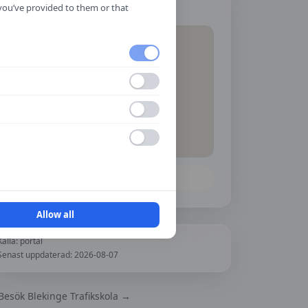
Hitta hit
 you’ve provided to them or that
Öppna i Google Maps
Allow all
Källa:
portal
Senast uppdaterad:
2026-08-07
Besök
Blekinge Trafikskola
→