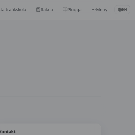
tta trafikskola
Räkna
Plugga
Meny
EN
Kontakt