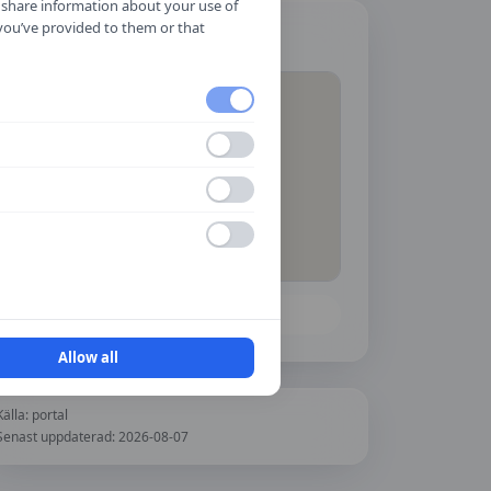
o share information about your use of
 you’ve provided to them or that
Hitta hit
Öppna i Google Maps
Allow all
Källa:
portal
Senast uppdaterad:
2026-08-07