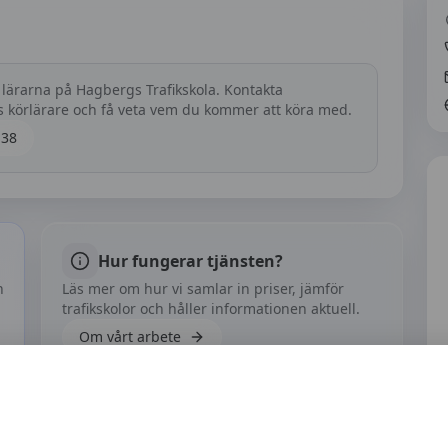
 lärarna på
Hagbergs Trafikskola
. Kontakta
as körlärare och få veta vem du kommer att köra med.
 38
Hur fungerar tjänsten?
h
Läs mer om hur vi samlar in priser, jämför
trafikskolor och håller informationen aktuell.
Om vårt arbete