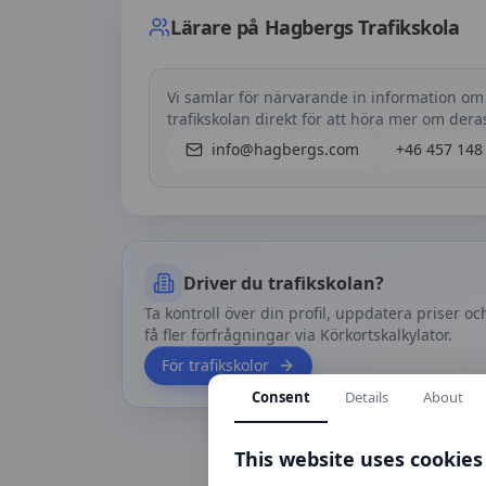
Lärare på
Hagbergs Trafikskola
Vi samlar för närvarande in information om
trafikskolan direkt för att höra mer om der
info@hagbergs.com
+46 457 148
Driver du trafikskolan?
Ta kontroll över din profil, uppdatera priser oc
få fler förfrågningar via Körkortskalkylator.
För trafikskolor
Consent
Details
About
This website uses cookies