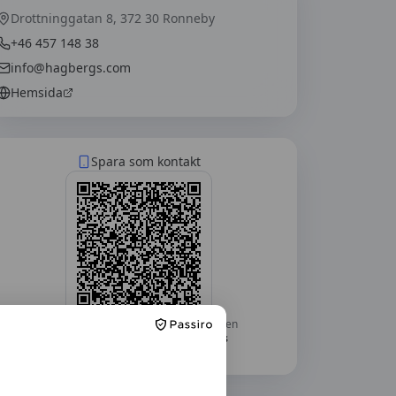
Drottninggatan 8, 372 30 Ronneby
+46 457 148 38
info@hagbergs.com
Hemsida
Spara som kontakt
Skanna med mobilkameran — telefonen
frågar om du vill lägga till
Hagbergs
Trafikskola
som kontakt.