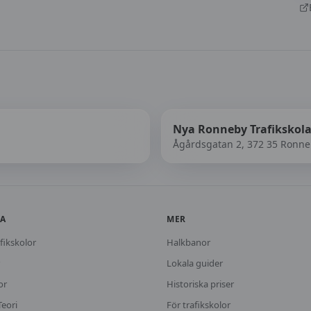
Nya Ronneby Trafikskol
Ågårdsgatan 2, 372 35 Ronn
KA
MER
fikskolor
Halkbanor
Lokala guider
or
Historiska priser
Teori
För trafikskolor