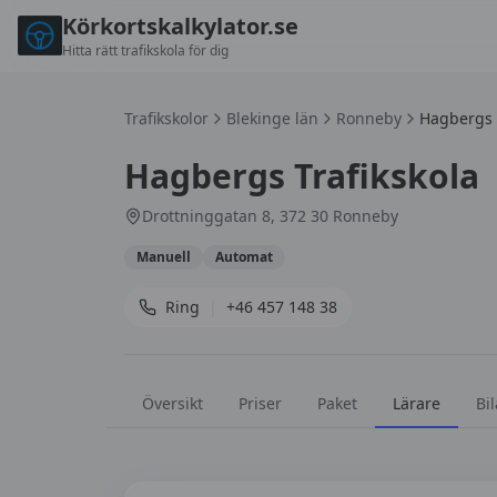
Körkortskalkylator.se
Hitta rätt trafikskola för dig
Trafikskolor
Blekinge län
Ronneby
Hagbergs T
Hagbergs Trafikskola
Drottninggatan 8, 372 30 Ronneby
Manuell
Automat
Ring
|
+46 457 148 38
Översikt
Priser
Paket
Lärare
Bil
Lärare på
Hagbergs Trafikskola