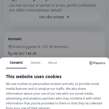
Läs mer om hur vi samlar in priser, jämför trafikskolor
och håller informationen aktuell.
Om vårt arbete
Kontakt
Drottninggatan 8, 372 30 Ronneby
+46 457 148 38
info@hagbergs.com
Consent
Details
About
Hemsida
This website uses cookies
We use cookies to personalise content and ads, to provide social
Spara som kontakt
media features and to analyse our traffic. We also share
information about your use of our site with our social media,
Spara i telefonboken
advertising and analytics partners who may combine it with other
Laddar ner ett kontaktkort som du kan lägga
information that you’ve provided to them or that they’ve collected
till
Hagbergs Trafikskola
som kontakt med.
from your use of their services.