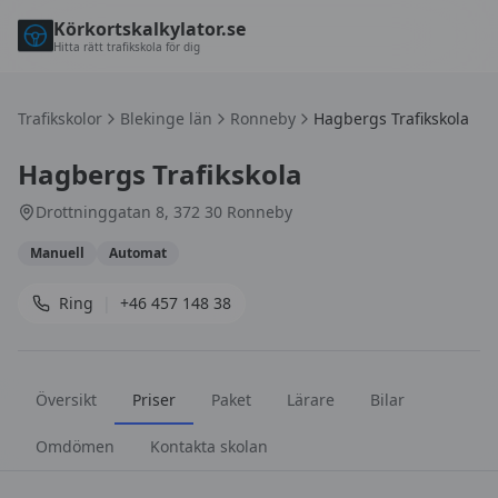
Körkortskalkylator.se
Hitta rätt trafikskola för dig
Trafikskolor
Blekinge län
Ronneby
Hagbergs Trafikskola
Hagbergs Trafikskola
Drottninggatan 8, 372 30 Ronneby
Manuell
Automat
Ring
|
+46 457 148 38
Översikt
Priser
Paket
Lärare
Bilar
Omdömen
Kontakta skolan