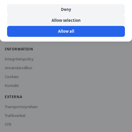
Historiska priser
Deny
För trafikskolor
Allow selection
Om oss
Allow all
Vanliga frågor
INFORMATION
Integritetspolicy
Användarvillkor
Cookies
Kontakt
EXTERNA
Transportstyrelsen
Trafikverket
STR