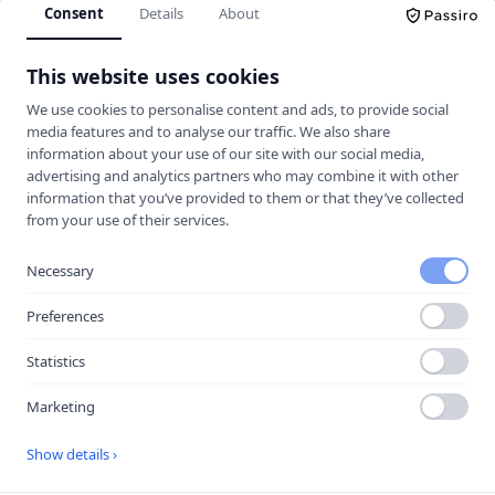
Consent
Details
About
Körkortskalkylator
This website uses cookies
Hitta rätt trafikskola för dig.
We use cookies to personalise content and ads, to provide social
media features and to analyse our traffic. We also share
information about your use of our site with our social media,
UTFORSKA
advertising and analytics partners who may combine it with other
information that you’ve provided to them or that they’ve collected
Jämför trafikskolor
from your use of their services.
Kalkylator
Trafikskolor
Necessary
Guider & Teori
Preferences
Körkortsfrågor
Statistics
Vägmärken
Marketing
MER
Show details ›
Halkbanor
Lokala guider