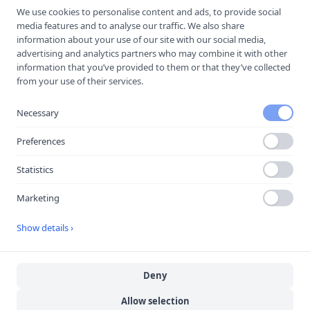
We use cookies to personalise content and ads, to provide social
Spara i telefonboken
media features and to analyse our traffic. We also share
Laddar ner ett kontaktkort som du kan lägga
information about your use of our site with our social media,
till
Nya Trafikskolan Avesta AB
som kontakt
advertising and analytics partners who may combine it with other
med.
information that you’ve provided to them or that they’ve collected
from your use of their services.
Necessary
Hitta hit
Preferences
Statistics
Marketing
Show details ›
Deny
Allow selection