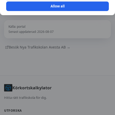
Öppna i Google Maps
Allow all
Källa:
portal
Senast uppdaterad:
2026-08-07
Besök
Nya Trafikskolan Avesta AB
→
Körkortskalkylator
Hitta rätt trafikskola för dig.
UTFORSKA