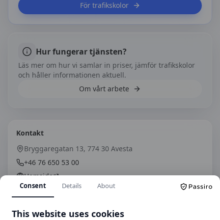
För trafikskolor
Hur fungerar tjänsten?
Läs mer om hur vi samlar in priser, jämför trafikskolor
och håller informationen aktuell.
Om vårt arbete
Kontakt
Bryggaregatan 13, 774 30 Avesta
+46 76 650 53 00
Hemsida
Consent
Details
About
This website uses cookies
Spara som kontakt