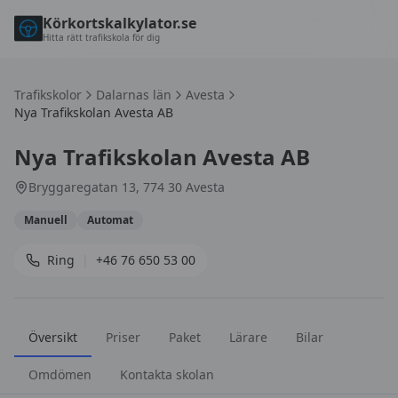
Körkortskalkylator.se
Hitta rätt trafikskola för dig
Trafikskolor
Dalarnas län
Avesta
Nya Trafikskolan Avesta AB
Nya Trafikskolan Avesta AB
Bryggaregatan 13, 774 30 Avesta
Manuell
Automat
Ring
|
+46 76 650 53 00
Översikt
Priser
Paket
Lärare
Bilar
Omdömen
Kontakta skolan