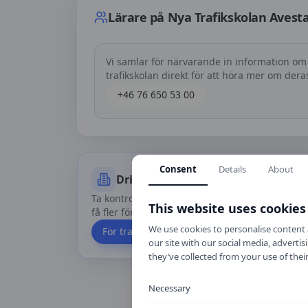
Lärare på
Nya Trafikskolan Avest
Vi samlar för närvarande in information om
trafikskolan direkt för att höra mer om der
+46 76 650 53 00
Consent
Details
About
Driver du trafikskolan?
Ta kontroll över din profil, uppdatera priser oc
This website uses cookies
få fler förfrågningar via Körkortskalkylator.
We use cookies to personalise content a
För trafikskolor
our site with our social media, advert
they’ve collected from your use of their
Necessary