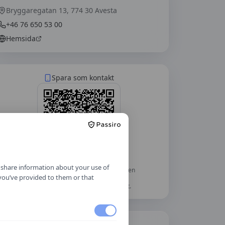
Bryggaregatan 13, 774 30 Avesta
+46 76 650 53 00
Hemsida
Spara som kontakt
o share information about your use of
Skanna med mobilkameran — telefonen
 you’ve provided to them or that
frågar om du vill lägga till
Nya
Trafikskolan Avesta AB
som kontakt.