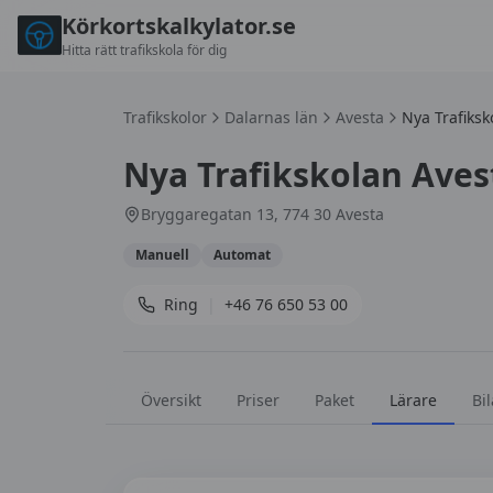
Körkortskalkylator.se
Hitta rätt trafikskola för dig
Trafikskolor
Dalarnas län
Avesta
Nya Trafiksk
Nya Trafikskolan Aves
Bryggaregatan 13, 774 30 Avesta
Manuell
Automat
Ring
|
+46 76 650 53 00
Översikt
Priser
Paket
Lärare
Bil
Lärare på
Nya Trafikskolan Avesta AB