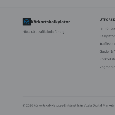
UTFORS
Körkortskalkylator
Jämför tra
Hitta rätt trafikskola för dig.
Kalkylator
Trafikskol
Guider & 
Körkortsf
Vägmärk
©
2026
körkortskalkylator.se
·
En tjänst från
Vizsla Digital Market