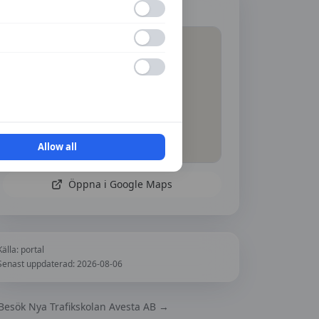
Hitta hit
Allow all
Öppna i Google Maps
Källa:
portal
Senast uppdaterad:
2026-08-06
Besök
Nya Trafikskolan Avesta AB
→