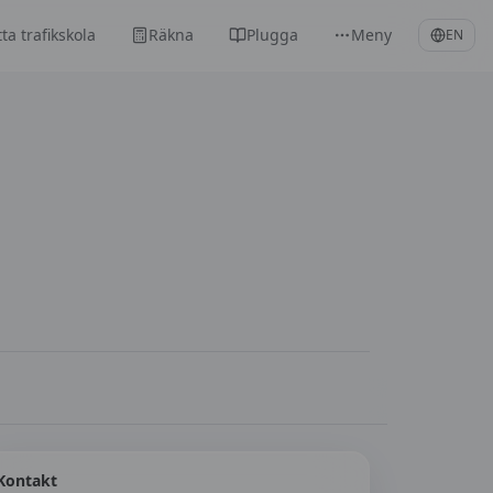
tta trafikskola
Räkna
Plugga
Meny
EN
Kontakt