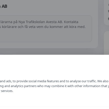
a AB
 lärarna på
Nya Trafikskolan Avesta AB
. Kontakta
as körlärare och få veta vem du kommer att köra med.
Hur fungerar tjänsten?
h
Läs mer om hur vi samlar in priser, jämför
trafikskolor och håller informationen aktuell.
nd ads, to provide social media features and to analyse our traffic. We als
Om vårt arbete
ising and analytics partners who may combine it with other information that
 services.