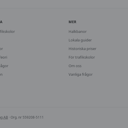
KA
MER
fikskolor
Halkbanor
Lokala guider
or
Historiska priser
Teori
För trafikskolor
rågor
Om oss
en
Vanliga frågor
ing AB
· Org. nr 559208-5111