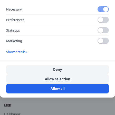
Necessary
Preferences
Körkortskalkylator
Statistics
Hitta rätt trafikskola för dig.
Marketing
UTFORSKA
Show details ›
Jämför trafikskolor
Kalkylator
Trafikskolor
Deny
Guider & Teori
Allow selection
Körkortsfrågor
Allow all
Vägmärken
MER
Halkbanor