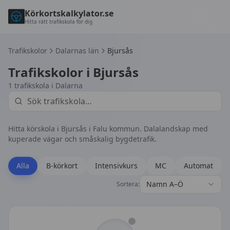
Körkortskalkylator.se
Hitta rätt trafikskola för dig
Trafikskolor
Dalarnas län
Bjursås
Trafikskolor i
Bjursås
1
trafikskola
i
Dalarna
Hitta körskola i Bjursås i Falu kommun. Dalalandskap med
kuperade vägar och småskalig bygdetrafik.
Alla
B-körkort
Intensivkurs
MC
Automat
Namn A–Ö
Sortera: