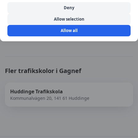
Deny
Källa:
portal
Allow selection
Senast uppdaterad:
2026-08-09
Allow all
Besök
Borlänge trafikskola AB
→
Fler trafikskolor i
Gagnef
Huddinge Trafikskola
Kommunalvägen 20, 141 61 Huddinge