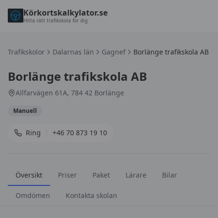
Körkortskalkylator.se
Hitta rätt trafikskola för dig
Trafikskolor
Dalarnas län
Gagnef
Borlänge trafikskola AB
Borlänge trafikskola AB
Allfarvägen 61A, 784 42 Borlänge
Manuell
Ring
|
+46 70 873 19 10
Översikt
Priser
Paket
Lärare
Bilar
Omdömen
Kontakta skolan