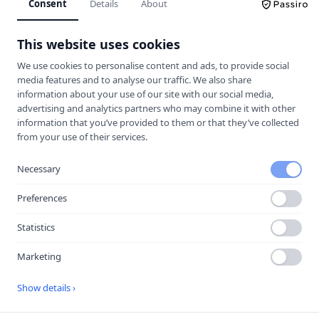
Consent
Details
About
Laddar ner ett kontaktkort som du kan lägga
till
Borlänge trafikskola AB
som kontakt med.
This website uses cookies
We use cookies to personalise content and ads, to provide social
Hitta hit
media features and to analyse our traffic. We also share
information about your use of our site with our social media,
advertising and analytics partners who may combine it with other
information that you’ve provided to them or that they’ve collected
from your use of their services.
Necessary
Preferences
Statistics
Marketing
Öppna i Google Maps
Show details ›