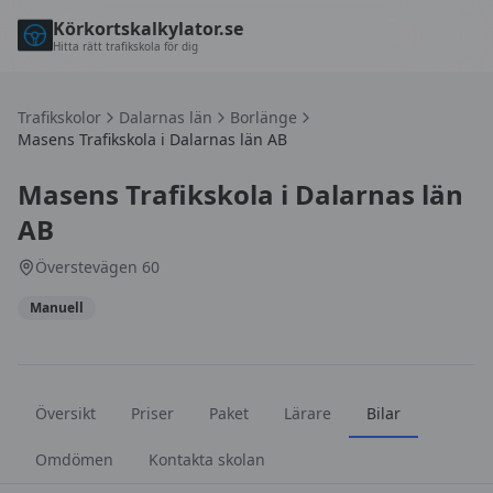
Körkortskalkylator.se
Hitta rätt trafikskola för dig
Trafikskolor
Dalarnas län
Borlänge
Masens Trafikskola i Dalarnas län AB
Masens Trafikskola i Dalarnas län
AB
Överstevägen 60
Manuell
Översikt
Priser
Paket
Lärare
Bilar
Omdömen
Kontakta skolan