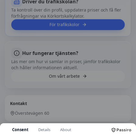
Driver du trafikskolan?
Ta kontroll över din profil, uppdatera priser och få fler
förfrågningar via Körkortskalkylator.
För trafikskolor
Hur fungerar tjänsten?
Läs mer om hur vi samlar in priser, jämför trafikskolor
och håller informationen aktuell.
Om vårt arbete
Kontakt
Överstevägen 60
Consent
Details
About