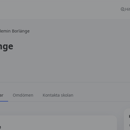
Hi
demin Borlänge
nge
ar
Omdömen
Kontakta skolan
e