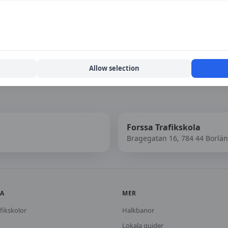
Allow selection
Forssa Trafikskola
Bragegatan 16, 784 44 Borlä
KA
MER
fikskolor
Halkbanor
Lokala guider