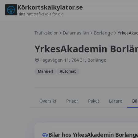
Körkortskalkylator.se
Hitta rätt trafikskola för dig
Trafikskolor
Dalarnas län
Borlänge
YrkesAka
YrkesAkademin Borlä
Hagavägen 11, 784 31, Borlänge
Manuell
Automat
Översikt
Priser
Paket
Lärare
Bil
Bilar hos
YrkesAkademin Borlänge
Bilar hos
YrkesAkademin Borläng