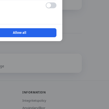
Senast uppdaterad:
2026-08-07
Besök
YrkesAkademin Borlänge
→
Allow all
nge
INFORMATION
Integritetspolicy
Användarvillkor