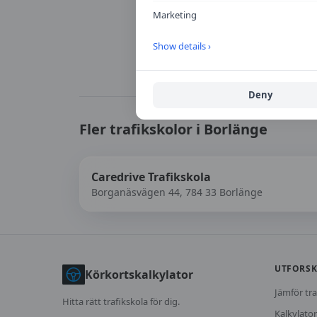
Marketing
Show details ›
Deny
Fler trafikskolor i
Borlänge
Caredrive Trafikskola
Borganäsvägen 44, 784 33 Borlänge
UTFORS
Körkortskalkylator
Jämför tra
Hitta rätt trafikskola för dig.
Kalkylator