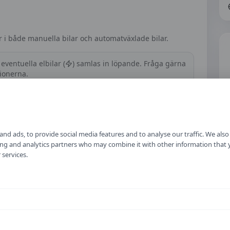
 i både manuella bilar och automatväxlade bilar.
eventuella elbilar (
) samlas in löpande. Fråga gärna
tionerna.
Hur fungerar tjänsten?
nd ads, to provide social media features and to analyse our traffic. We als
ising and analytics partners who may combine it with other information that
h
Läs mer om hur vi samlar in priser, jämför
 services.
trafikskolor och håller informationen aktuell.
Om vårt arbete