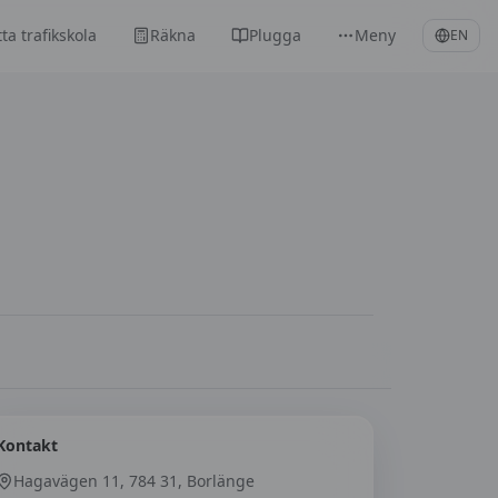
tta trafikskola
Räkna
Plugga
Meny
EN
Kontakt
Hagavägen 11, 784 31, Borlänge