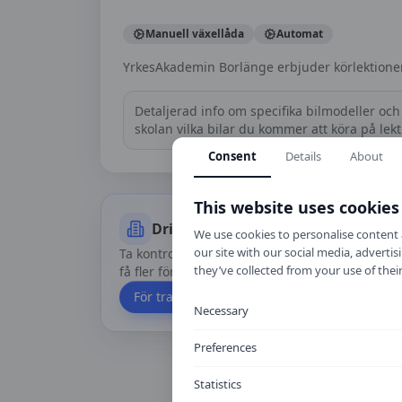
Manuell växellåda
Automat
YrkesAkademin Borlänge erbjuder körlektioner
Detaljerad info om specifika bilmodeller och 
skolan vilka bilar du kommer att köra på lek
Consent
Details
About
This website uses cookies
Driver du trafikskolan?
We use cookies to personalise content a
our site with our social media, advert
Ta kontroll över din profil, uppdatera priser oc
they’ve collected from your use of their
få fler förfrågningar via Körkortskalkylator.
För trafikskolor
Necessary
Preferences
Statistics