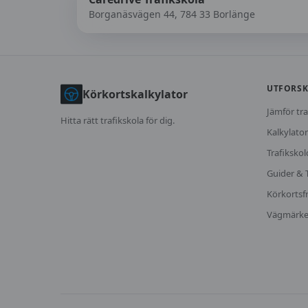
Borganäsvägen 44, 784 33 Borlänge
UTFORS
Körkortskalkylator
Jämför tra
Hitta rätt trafikskola för dig.
Kalkylator
Trafikskol
Guider & 
Körkortsf
Vägmärk