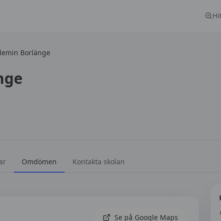
Hi
demin Borlänge
nge
ar
Omdömen
Kontakta skolan
Se på Google Maps