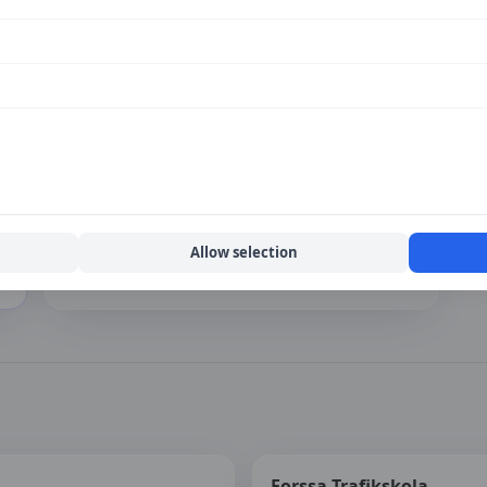
ecensioner ännu
upplevelse av
YrkesAkademin Borlänge
.
Hur fungerar tjänsten?
h
Läs mer om hur vi samlar in priser, jämför
trafikskolor och håller informationen aktuell.
Allow selection
Om vårt arbete
Forssa Trafikskola