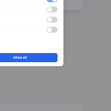
Senast uppdaterad:
2026-08-07
Besök
YrkesAkademin Borlänge
→
Allow all