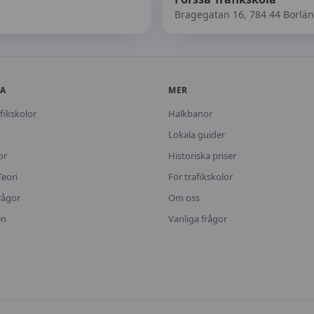
Bragegatan 16, 784 44 Borlä
KA
MER
fikskolor
Halkbanor
Lokala guider
or
Historiska priser
Teori
För trafikskolor
rågor
Om oss
en
Vanliga frågor