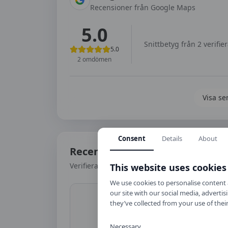
Recensioner från Google Maps
5.0
Snittbetyg från
2
verifie
5.0
2
omdömen
Visa se
Consent
Details
About
Recensioner
Verifierade omdömen från elever och föräldra
This website uses cookies
We use cookies to personalise content a
our site with our social media, advert
they’ve collected from your use of their
Necessary