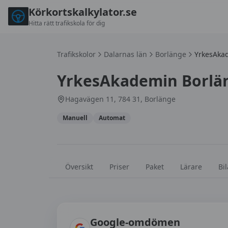
Körkortskalkylator.se
Hitta rätt trafikskola för dig
Trafikskolor
Dalarnas län
Borlänge
YrkesAka
YrkesAkademin Borlä
Hagavägen 11, 784 31, Borlänge
Manuell
Automat
Översikt
Priser
Paket
Lärare
Bil
Omdömen om
YrkesAkademin Borlänge
Google-omdömen