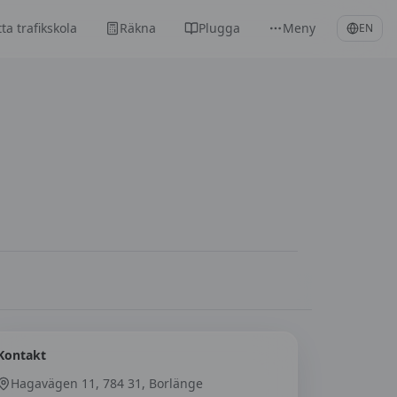
tta trafikskola
Räkna
Plugga
Meny
EN
Kontakt
Hagavägen 11, 784 31, Borlänge