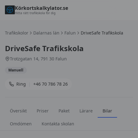
Körkortskalkylator.se
Hitta rätt trafikskola för dig
Trafikskolor
Dalarnas län
Falun
DriveSafe Trafikskola
DriveSafe Trafikskola
Trotzgatan 14, 791 30 Falun
Manuell
Ring
|
+46 70 786 78 26
Översikt
Priser
Paket
Lärare
Bilar
Omdömen
Kontakta skolan