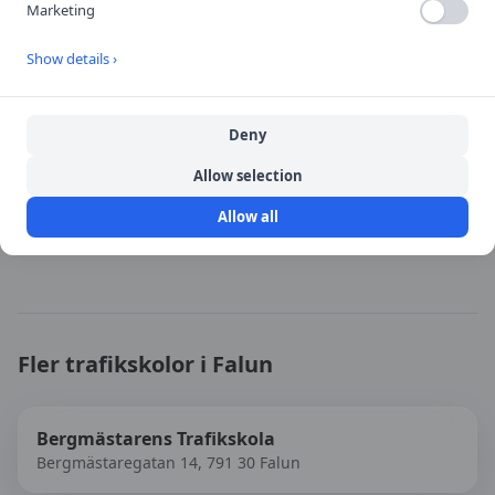
Marketing
Öppna i Google Maps
Show details ›
Deny
Källa:
portal
Allow selection
Senast uppdaterad:
2026-08-08
Allow all
Besök
DriveSafe Trafikskola
→
Fler trafikskolor i
Falun
Bergmästarens Trafikskola
Bergmästaregatan 14, 791 30 Falun