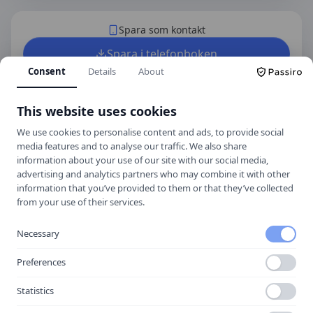
Spara som kontakt
Spara i telefonboken
Consent
Details
About
Laddar ner ett kontaktkort som du kan lägga
till
DriveSafe Trafikskola
som kontakt med.
This website uses cookies
We use cookies to personalise content and ads, to provide social
media features and to analyse our traffic. We also share
Hitta hit
information about your use of our site with our social media,
advertising and analytics partners who may combine it with other
information that you’ve provided to them or that they’ve collected
from your use of their services.
Necessary
Preferences
Statistics