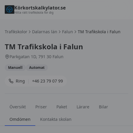
Körkortskalkylator.se
Hitta rätt trafikskola för dig
Trafikskolor
Dalarnas län
Falun
TM Trafikskola i Falun
TM Trafikskola i Falun
Parkgatan 1D, 791 30 Falun
Manuell
Automat
Ring
|
+46 23 79 07 99
Översikt
Priser
Paket
Lärare
Bilar
Omdömen
Kontakta skolan