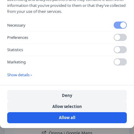
information that you’ve provided to them or that they’ve collected
Spara i telefonboken
from your use of their services.
Laddar ner ett kontaktkort som du kan lägga
till
TM Trafikskola i Falun
som kontakt med.
Necessary
Preferences
Hitta hit
Statistics
Marketing
Show details ›
Deny
Allow selection
Allow all
Öppna i Google Maps