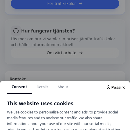
För trafikskolor
Hur fungerar tjänsten?
Läs mer om hur vi samlar in priser, jämför trafikskolor
och håller informationen aktuell.
Om vårt arbete
Kontakt
Consent
Details
About
Parkgatan 1D, 791 30 Falun
+46 23 79 07 99
This website uses cookies
Hemsida
We use cookies to personalise content and ads, to provide social
media features and to analyse our traffic. We also share
information about your use of our site with our social media,
Spara som kontakt
advertising and analytics partners who may combine it with other