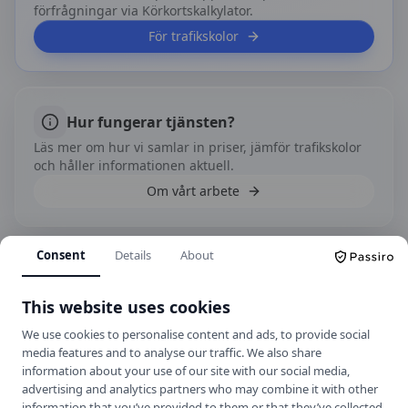
förfrågningar via Körkortskalkylator.
För trafikskolor
Hur fungerar tjänsten?
Läs mer om hur vi samlar in priser, jämför trafikskolor
och håller informationen aktuell.
Om vårt arbete
Consent
Details
About
Kontakt
Kommunalvägen 20, 141 61 Huddinge
This website uses cookies
+46 8 711 50 00
We use cookies to personalise content and ads, to provide social
media features and to analyse our traffic. We also share
kontoret@huddingetrafikskola.se
information about your use of our site with our social media,
Hemsida
advertising and analytics partners who may combine it with other
information that you’ve provided to them or that they’ve collected