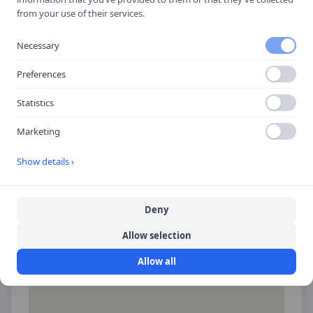
from your use of their services.
Spara som kontakt
Necessary
Spara i telefonboken
Preferences
Laddar ner ett kontaktkort som du kan lägga
till
Huddinge Trafikskola
som kontakt med.
Statistics
Marketing
Hitta hit
Show details ›
Deny
Allow selection
Allow all