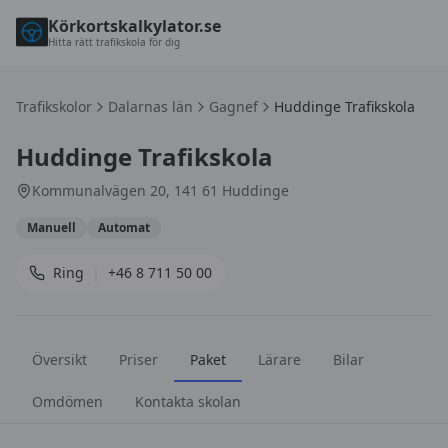
Körkortskalkylator.se
Hitta rätt trafikskola för dig
Trafikskolor
Dalarnas län
Gagnef
Huddinge Trafikskola
Huddinge Trafikskola
Kommunalvägen 20, 141 61 Huddinge
Manuell
Automat
Ring
|
+46 8 711 50 00
Översikt
Priser
Paket
Lärare
Bilar
Omdömen
Kontakta skolan