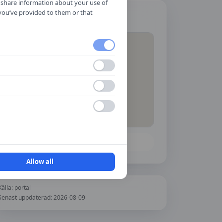
o share information about your use of
 you’ve provided to them or that
Hitta hit
Öppna i Google Maps
Allow all
Källa:
portal
Senast uppdaterad:
2026-08-09