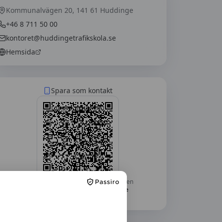
Kommunalvägen 20, 141 61 Huddinge
+46 8 711 50 00
kontoret@huddingetrafikskola.se
Hemsida
Spara som kontakt
Skanna med mobilkameran — telefonen
frågar om du vill lägga till
Huddinge
Trafikskola
som kontakt.