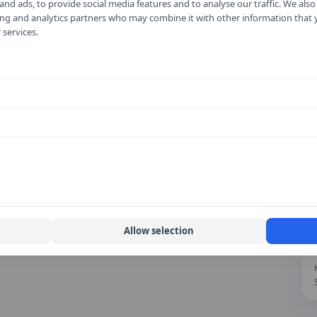
nd ads, to provide social media features and to analyse our traffic. We als
fel eller föreslå ändring
ising and analytics partners who may combine it with other information that
 services.
Hur fungerar tjänsten?
h
Läs mer om hur vi samlar in priser, jämför
trafikskolor och håller informationen aktuell.
Om vårt arbete
Allow selection