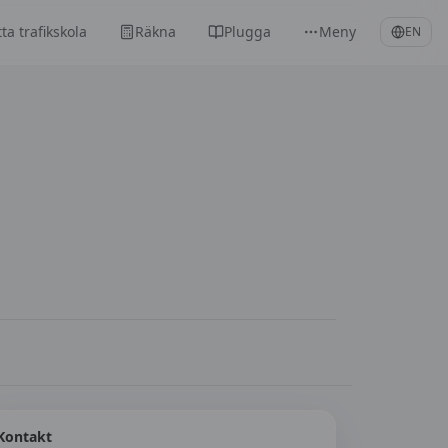
tta trafikskola
Räkna
Plugga
Meny
EN
Kontakt