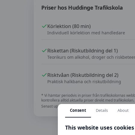
Priser hos
Huddinge Trafikskola
Körlektion (80 min)
Individuell körlektion med handledare
Riskettan (Riskutbildning del 1)
Teorikurs om alkohol, droger och riskbete
Risktvåan (Riskutbildning del 2)
Praktisk halkbana och riskutbildning
* Vi hämtar periodvis in priser från trafikskolornas we
kontrollera alltid aktuella priser direkt med trafikskolan.
Senast uppdaterad:
2026-08-09
Consent
Details
About
This website uses cookies
Hittade d