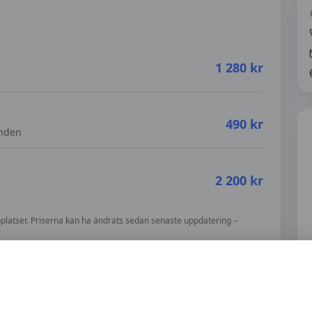
1 280
kr
490
kr
enden
2 200
kr
bbplatser. Priserna kan ha ändrats sedan senaste uppdatering –
u ett felaktigt pris?