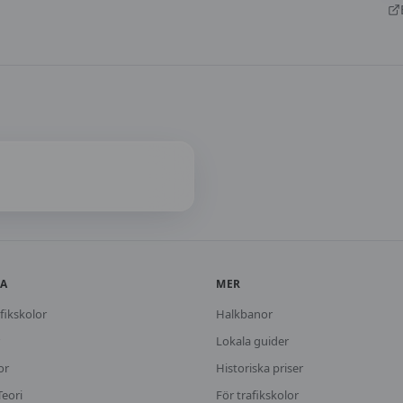
KA
MER
fikskolor
Halkbanor
Lokala guider
or
Historiska priser
Teori
För trafikskolor