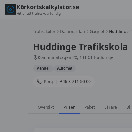
Körkortskalkylator.se
Hitta rätt trafikskola för dig
Trafikskolor
Dalarnas län
Gagnef
Huddinge Tr
Huddinge Trafikskola
Kommunalvägen 20, 141 61 Huddinge
Manuell
Automat
Ring
|
+46 8 711 50 00
Översikt
Priser
Paket
Lärare
Bil
Priser hos
Huddinge Trafikskola