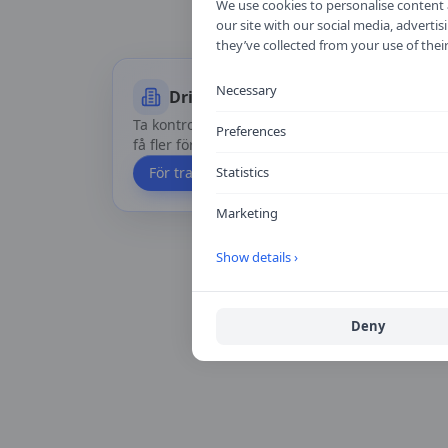
We use cookies to personalise content a
Rapportera 
our site with our social media, advert
they’ve collected from your use of their
Necessary
Driver du trafikskolan?
Ta kontroll över din profil, uppdatera priser oc
Preferences
få fler förfrågningar via Körkortskalkylator.
För trafikskolor
Statistics
Marketing
Show details ›
Deny