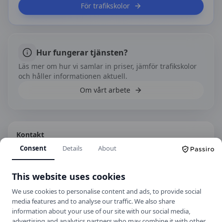
För trafikskolor
Hur fungerar tjänsten?
Läs mer om hur vi samlar in priser, jämför trafikskolor
och håller informationen aktuell.
Om vårt arbete
Kontakt
Consent
Details
About
Brunnsjögatan 4, 776 35 Hedemora
+46 225 144 73
This website uses cookies
Hemsida
We use cookies to personalise content and ads, to provide social
media features and to analyse our traffic. We also share
information about your use of our site with our social media,
Spara som kontakt
advertising and analytics partners who may combine it with other