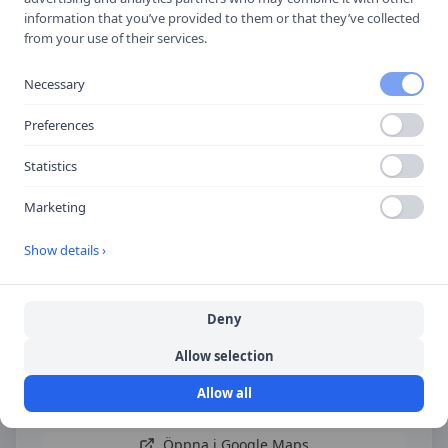
information that you’ve provided to them or that they’ve collected
Spara i telefonboken
from your use of their services.
Laddar ner ett kontaktkort som du kan lägga
till
Anpassarna Körkort
som kontakt med.
Necessary
Preferences
Hitta hit
Statistics
Marketing
Show details ›
Deny
Allow selection
Allow all
Öppna i Google Maps