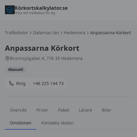
Körkortskalkylator.se
Hitta rätt trafikskola för dig
Trafikskolor
Dalarnas län
Hedemora
Anpassarna Körkort
Anpassarna Körkort
Brunnsjögatan 4, 776 35 Hedemora
Manuell
Ring
|
+46 225 144 73
Översikt
Priser
Paket
Lärare
Bilar
Omdömen
Kontakta skolan