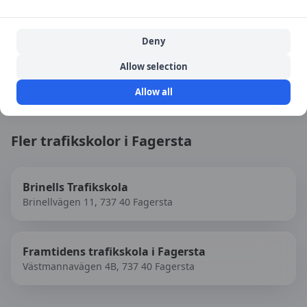
Källa:
portal
Senast uppdaterad:
2026-08-10
Deny
Allow selection
Besök
Krylbo Trafikskola
→
Allow all
Fler trafikskolor i
Fagersta
Brinells Trafikskola
Brinellvägen 11, 737 40 Fagersta
Framtidens trafikskola i Fagersta
Västmannavägen 4B, 737 40 Fagersta