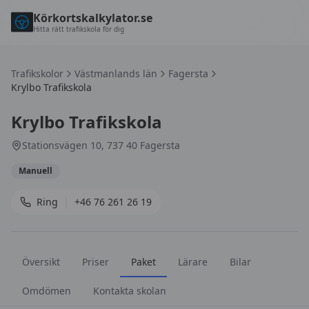
Körkortskalkylator.se
Hitta rätt trafikskola för dig
Trafikskolor
Västmanlands län
Fagersta
Krylbo Trafikskola
Krylbo Trafikskola
Stationsvägen 10, 737 40 Fagersta
Manuell
Ring
|
+46 76 261 26 19
Översikt
Priser
Paket
Lärare
Bilar
Omdömen
Kontakta skolan