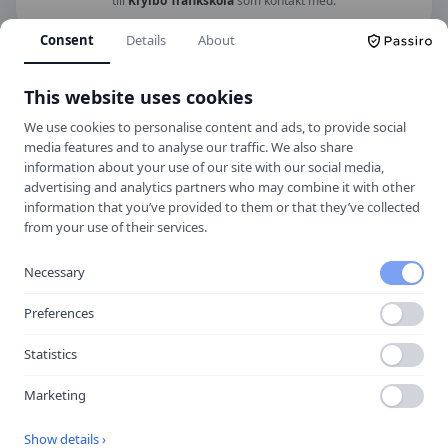
till
Krylbo Trafikskola
som kontakt med.
Consent
Details
About
Hitta hit
This website uses cookies
We use cookies to personalise content and ads, to provide social
media features and to analyse our traffic. We also share
information about your use of our site with our social media,
advertising and analytics partners who may combine it with other
information that you’ve provided to them or that they’ve collected
from your use of their services.
Necessary
Preferences
Statistics
Öppna i Google Maps
Marketing
Show details ›