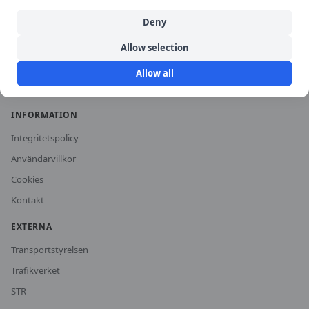
Historiska priser
Deny
För trafikskolor
Allow selection
Om oss
Allow all
Vanliga frågor
INFORMATION
Integritetspolicy
Användarvillkor
Cookies
Kontakt
EXTERNA
Transportstyrelsen
Trafikverket
STR