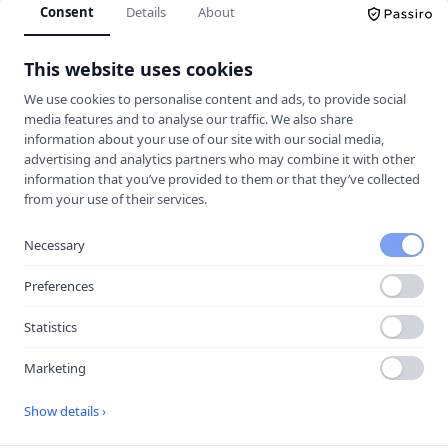
Consent
Details
About
Körkortskalkylator
This website uses cookies
Hitta rätt trafikskola för dig.
We use cookies to personalise content and ads, to provide social
media features and to analyse our traffic. We also share
information about your use of our site with our social media,
UTFORSKA
advertising and analytics partners who may combine it with other
information that you’ve provided to them or that they’ve collected
Jämför trafikskolor
from your use of their services.
Kalkylator
Trafikskolor
Necessary
Guider & Teori
Preferences
Körkortsfrågor
Statistics
Vägmärken
Marketing
MER
Show details ›
Halkbanor
Lokala guider