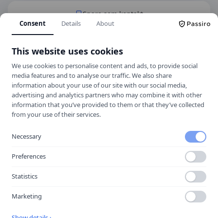
Spara som kontakt
Consent
Details
About
Spara i telefonboken
Laddar ner ett kontaktkort som du kan lägga
This website uses cookies
till
Mora Trafikskola AB
som kontakt med.
We use cookies to personalise content and ads, to provide social
media features and to analyse our traffic. We also share
information about your use of our site with our social media,
advertising and analytics partners who may combine it with other
Hitta hit
information that you’ve provided to them or that they’ve collected
from your use of their services.
Necessary
Preferences
Statistics
Marketing
Show details ›