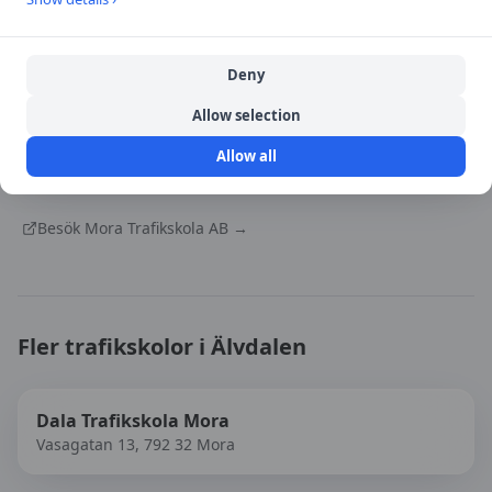
Öppna i Google Maps
Deny
Allow selection
Källa:
portal
Allow all
Senast uppdaterad:
2026-08-07
Besök
Mora Trafikskola AB
→
Fler trafikskolor i
Älvdalen
Dala Trafikskola Mora
Vasagatan 13, 792 32 Mora