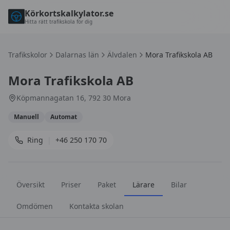
Körkortskalkylator.se
Hitta rätt trafikskola för dig
Trafikskolor
Dalarnas län
Älvdalen
Mora Trafikskola AB
Mora Trafikskola AB
Köpmannagatan 16, 792 30 Mora
Manuell
Automat
Ring
|
+46 250 170 70
Översikt
Priser
Paket
Lärare
Bilar
Omdömen
Kontakta skolan