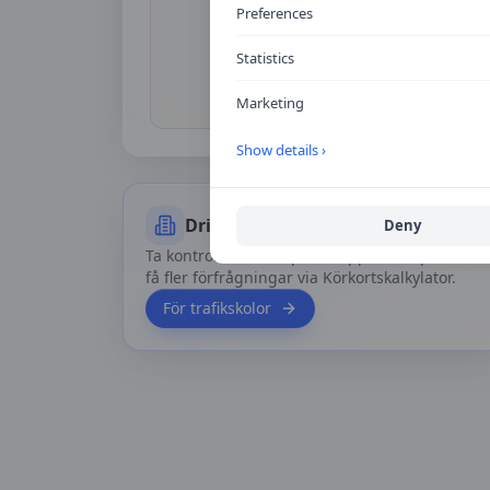
Preferences
Inga r
Statistics
Bli först med att dela di
Marketing
Show details ›
Driver du trafikskolan?
Deny
Ta kontroll över din profil, uppdatera priser oc
få fler förfrågningar via Körkortskalkylator.
För trafikskolor