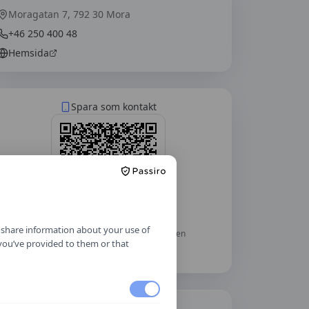
Moragatan 7, 792 30 Mora
+46 250 400 48
Hemsida
Spara som kontakt
o share information about your use of
Skanna med mobilkameran — telefonen
 you’ve provided to them or that
frågar om du vill lägga till
Siljans
Trafikskola AB
som kontakt.