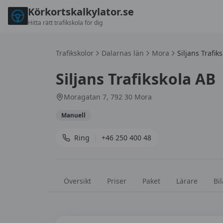
Körkortskalkylator.se
Hitta rätt trafikskola för dig
Trafikskolor
Dalarnas län
Mora
Siljans Trafik
Siljans Trafikskola AB
Moragatan 7, 792 30 Mora
Manuell
Ring
|
+46 250 400 48
Översikt
Priser
Paket
Lärare
Bil
Omdömen om
Siljans Trafikskola AB