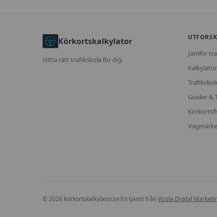
UTFORS
Körkortskalkylator
Jämför tra
Hitta rätt trafikskola för dig.
Kalkylator
Trafikskol
Guider & 
Körkortsf
Vägmärk
©
2026
körkortskalkylator.se
·
En tjänst från
Vizsla Digital Market