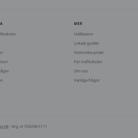
KA
MER
fikskolor
Halkbanor
Lokala guider
or
Historiska priser
Teori
För trafikskolor
rågor
Om oss
en
Vanliga frågor
ing AB
· Org. nr 559208-5111