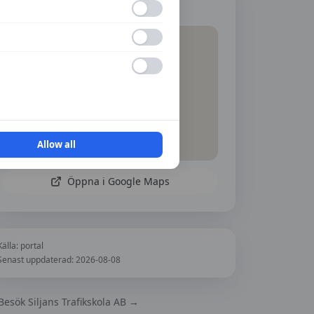
Hitta hit
Allow all
Öppna i Google Maps
Källa:
portal
Senast uppdaterad:
2026-08-08
Besök
Siljans Trafikskola AB
→