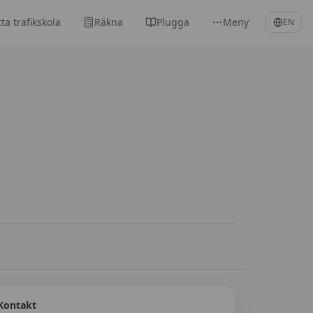
tta trafikskola
Räkna
Plugga
Meny
EN
Kontakt