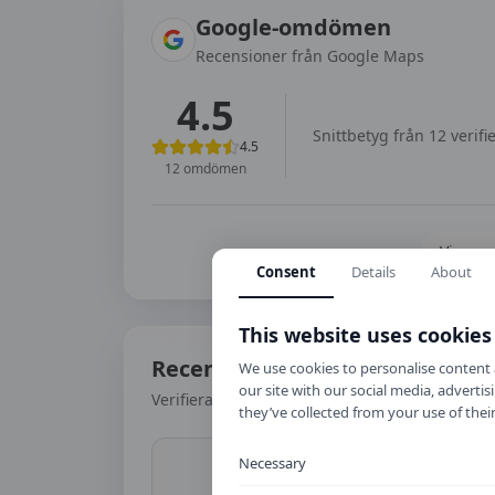
Google-omdömen
Recensioner från Google Maps
4.5
Snittbetyg från
12
verifi
4.5
12
omdömen
Visa se
Consent
Details
About
This website uses cookies
Recensioner
We use cookies to personalise content a
our site with our social media, advert
Verifierade omdömen från elever och föräldra
they’ve collected from your use of their
Necessary