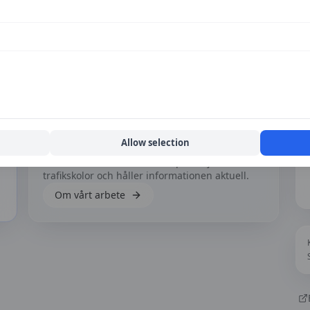
ecensioner ännu
n upplevelse av
Siljans Trafikskola AB
.
Hur fungerar tjänsten?
Allow selection
h
Läs mer om hur vi samlar in priser, jämför
trafikskolor och håller informationen aktuell.
Om vårt arbete