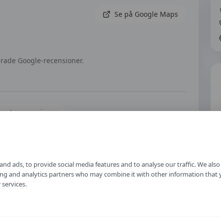
Se på Google Maps
erade Google-recensioner.
naste recensioner
nd ads, to provide social media features and to analyse our traffic. We als
Skriv en recension
ising and analytics partners who may combine it with other information that
r
 services.