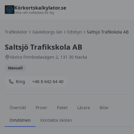
Körkortskalkylator.se
Hitta rätt trafikskola för dig
Trafikskolor
Gävleborgs län
Edsbyn
Saltsjö Trafikskola AB
Saltsjö Trafikskola AB
Västra Finnbodavägen 2, 131 30 Nacka
Manuell
Ring
|
+46 8 642 64 40
Översikt
Priser
Paket
Lärare
Bilar
Omdömen
Kontakta skolan