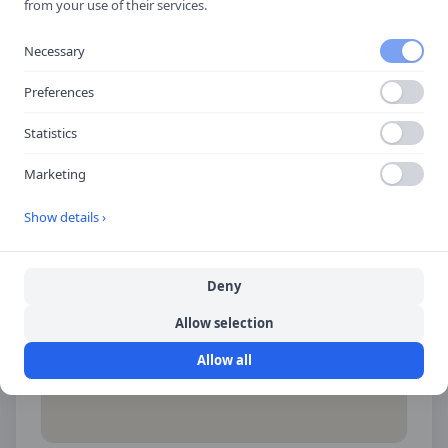
from your use of their services.
Spara som kontakt
Spara i telefonboken
Necessary
Laddar ner ett kontaktkort som du kan lägga
Preferences
till
Saltsjö Trafikskola AB
som kontakt med.
Statistics
Marketing
Hitta hit
Show details ›
Deny
Allow selection
Allow all