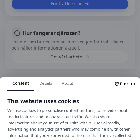
För trafikskolor
Hur fungerar tjänsten?
Läs mer om hur vi samlar in priser, jämför trafikskolor
och håller informationen aktuell.
Om vårt arbete
Consent
Details
About
Kontakt
Västra Finnbodavägen 2, 131 30 Nacka
This website uses cookies
+46 8 642 64 40
We use cookies to personalise content and ads, to provide social
info@saltsjotrafikskola.se
media features and to analyse our traffic. We also share
Hemsida
information about your use of our site with our social media,
advertising and analytics partners who may combine it with other
information that you’ve provided to them or that they’ve collected