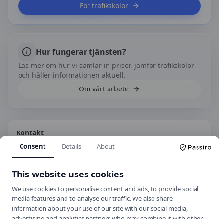
För trafikskolor
Hur fungerar tjänsten?
Läs mer om hur vi samlar in priser, jämför trafikskolor
och håller informationen aktuell.
Om vårt arbete
Kontakt
Consent
Details
About
Kaserngatan 61, 802 53 Gävle
+46 26 65 35 25
This website uses cookies
Hemsida
We use cookies to personalise content and ads, to provide social
media features and to analyse our traffic. We also share
information about your use of our site with our social media,
Spara som kontakt
advertising and analytics partners who may combine it with other