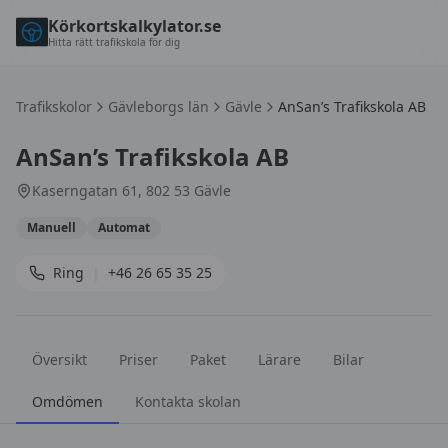
Körkortskalkylator.se
Hitta rätt trafikskola för dig
Trafikskolor
Gävleborgs län
Gävle
AnSan’s Trafikskola AB
AnSan’s Trafikskola AB
Kaserngatan 61, 802 53 Gävle
Manuell
Automat
Ring
|
+46 26 65 35 25
Översikt
Priser
Paket
Lärare
Bilar
Omdömen
Kontakta skolan