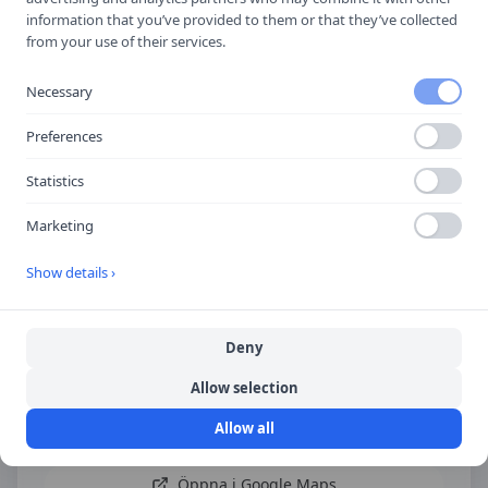
information that you’ve provided to them or that they’ve collected
Spara i telefonboken
from your use of their services.
Laddar ner ett kontaktkort som du kan lägga
till
AnSan’s Trafikskola AB
som kontakt med.
Necessary
Preferences
Hitta hit
Statistics
Marketing
Show details ›
Deny
Allow selection
Allow all
Öppna i Google Maps