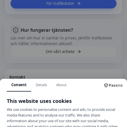
För trafikskolor
Hur fungerar tjänsten?
Läs mer om hur vi samlar in priser, jämför trafikskolor
och håller informationen aktuell.
Om vårt arbete
Kontakt
Consent
Details
About
Forskarvägen 27, 804 23 Gävle
+46 26 280 58 00
This website uses cookies
Hemsida
We use cookies to personalise content and ads, to provide social
media features and to analyse our traffic. We also share
information about your use of our site with our social media,
Spara som kontakt
advertising and analytics partners who may combine it with other