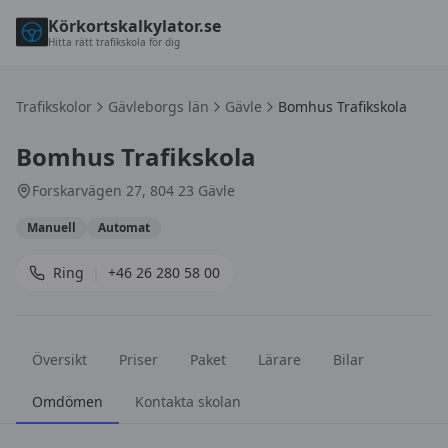
Körkortskalkylator.se
Hitta rätt trafikskola för dig
Trafikskolor
Gävleborgs län
Gävle
Bomhus Trafikskola
Bomhus Trafikskola
Forskarvägen 27, 804 23 Gävle
Manuell
Automat
Ring
|
+46 26 280 58 00
Översikt
Priser
Paket
Lärare
Bilar
Omdömen
Kontakta skolan