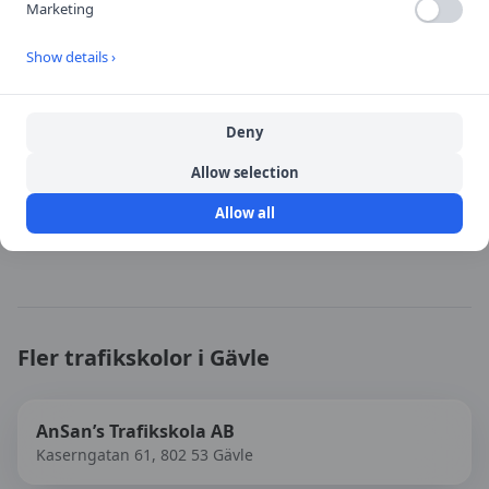
Marketing
Öppna i Google Maps
Show details ›
Deny
Källa:
portal
Allow selection
Senast uppdaterad:
2026-08-09
Allow all
Besök
Gävle Trafikskola AB
→
Fler trafikskolor i
Gävle
AnSan’s Trafikskola AB
Kaserngatan 61, 802 53 Gävle