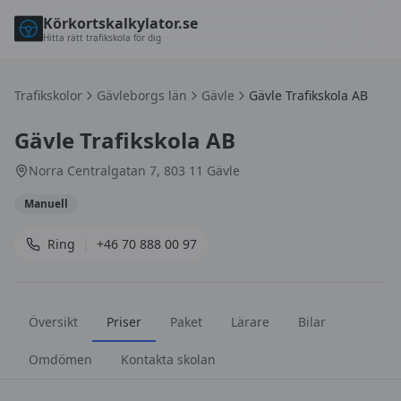
Körkortskalkylator.se
Hitta rätt trafikskola för dig
Trafikskolor
Gävleborgs län
Gävle
Gävle Trafikskola AB
Gävle Trafikskola AB
Norra Centralgatan 7, 803 11 Gävle
Manuell
Ring
|
+46 70 888 00 97
Översikt
Priser
Paket
Lärare
Bilar
Omdömen
Kontakta skolan