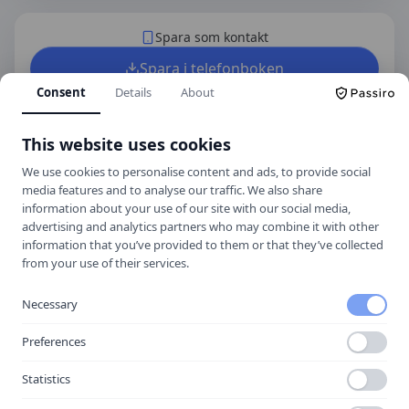
Spara som kontakt
Spara i telefonboken
Consent
Details
About
Laddar ner ett kontaktkort som du kan lägga
till
Gävle Trafikskola AB
som kontakt med.
This website uses cookies
We use cookies to personalise content and ads, to provide social
media features and to analyse our traffic. We also share
Hitta hit
information about your use of our site with our social media,
advertising and analytics partners who may combine it with other
information that you’ve provided to them or that they’ve collected
from your use of their services.
Necessary
Preferences
Statistics