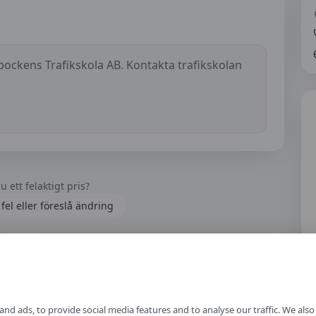
bockens Trafikskola AB
. Kontakta trafikskolan
u ett felaktigt pris?
fel eller föreslå ändring
Hur fungerar tjänsten?
h
Läs mer om hur vi samlar in priser, jämför
trafikskolor och håller informationen aktuell.
nd ads, to provide social media features and to analyse our traffic. We als