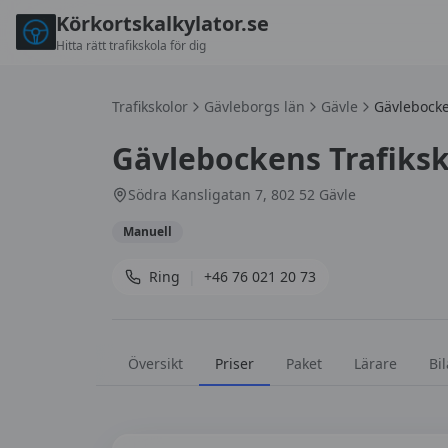
Körkortskalkylator.se
Hitta rätt trafikskola för dig
Trafikskolor
Gävleborgs län
Gävle
Gävlebocke
Gävlebockens Trafiks
Södra Kansligatan 7, 802 52 Gävle
Manuell
Ring
|
+46 76 021 20 73
Översikt
Priser
Paket
Lärare
Bil
Priser hos
Gävlebockens Trafikskola AB