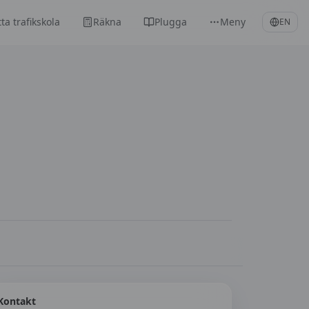
tta trafikskola
Räkna
Plugga
Meny
EN
Kontakt