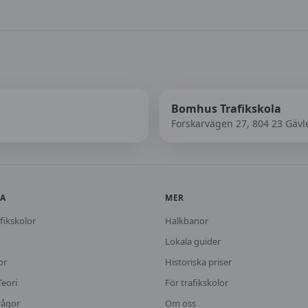
Bomhus Trafikskola
Forskarvägen 27, 804 23 Gävl
KA
MER
fikskolor
Halkbanor
Lokala guider
or
Historiska priser
Teori
För trafikskolor
rågor
Om oss