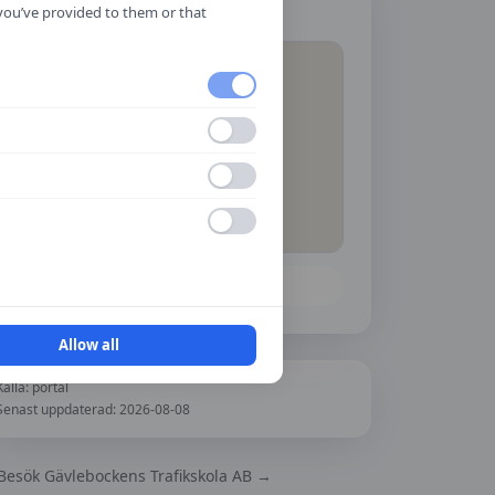
Hitta hit
 you’ve provided to them or that
Öppna i Google Maps
Allow all
Källa:
portal
Senast uppdaterad:
2026-08-08
Besök
Gävlebockens Trafikskola AB
→