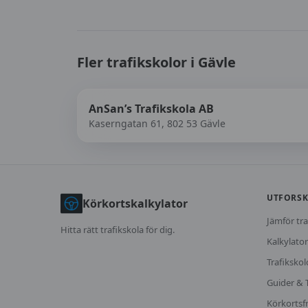
Fler trafikskolor i
Gävle
AnSan’s Trafikskola AB
Kaserngatan 61, 802 53 Gävle
UTFORS
Körkortskalkylator
Jämför tra
Hitta rätt trafikskola för dig.
Kalkylator
Trafikskol
Guider & 
Körkortsf