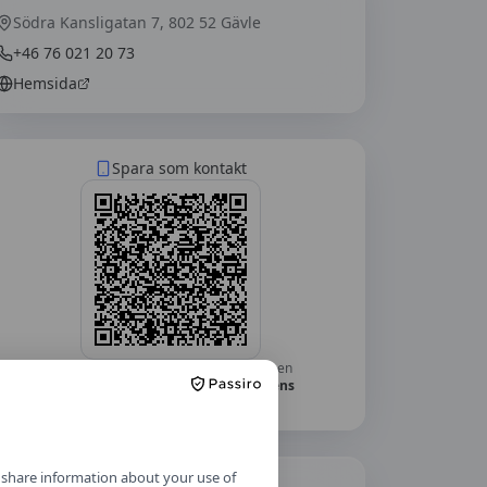
Södra Kansligatan 7, 802 52 Gävle
+46 76 021 20 73
Hemsida
Spara som kontakt
Skanna med mobilkameran — telefonen
frågar om du vill lägga till
Gävlebockens
Trafikskola AB
som kontakt.
o share information about your use of