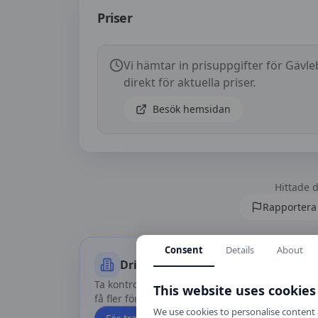
Priser
Vi hämtar in prisuppgifter för
Gävle
direkt för aktuella priser.
Besök hemsidan
Hittade d
Rapportera 
Consent
Details
About
Driver du trafikskolan?
Ta kontroll över din profil, uppdatera priser oc
This website uses cookies
få fler förfrågningar via Körkortskalkylator.
We use cookies to personalise content a