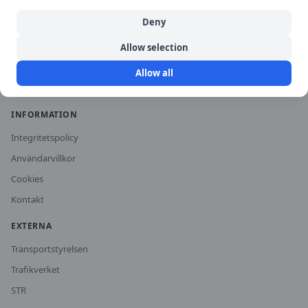
Historiska priser
Deny
För trafikskolor
Allow selection
Om oss
Allow all
Vanliga frågor
INFORMATION
Integritetspolicy
Användarvillkor
Cookies
Kontakt
EXTERNA
Transportstyrelsen
Trafikverket
STR