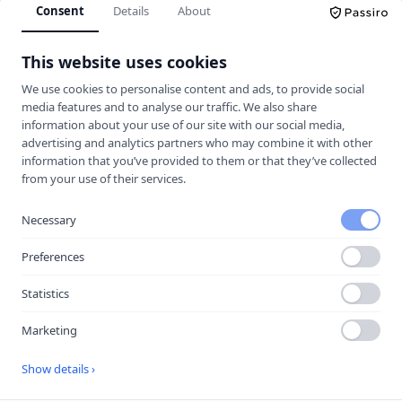
Consent
Details
About
Körkortskalkylator
This website uses cookies
Hitta rätt trafikskola för dig.
We use cookies to personalise content and ads, to provide social
media features and to analyse our traffic. We also share
information about your use of our site with our social media,
UTFORSKA
advertising and analytics partners who may combine it with other
information that you’ve provided to them or that they’ve collected
Jämför trafikskolor
from your use of their services.
Kalkylator
Trafikskolor
Necessary
Guider & Teori
Preferences
Körkortsfrågor
Statistics
Vägmärken
Marketing
MER
Show details ›
Halkbanor
Lokala guider