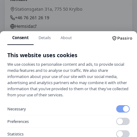
Stationsgatan 31a, 775 50 Krylbo
+46 76 261 26 19
Hemsida
Consent
Details
About
Spara som kontakt
This website uses cookies
Spara i telefonboken
We use cookies to personalise content and ads, to provide social
media features and to analyse our traffic. We also share
Laddar ner ett kontaktkort som du kan lägga
till
Krylbo Trafikskola Hofors
som kontakt
information about your use of our site with our social media,
med.
advertising and analytics partners who may combine it with other
information that you’ve provided to them or that they’ve collected
from your use of their services.
Hitta hit
Necessary
Preferences
Statistics