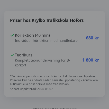
Priser hos
Krylbo Trafikskola Hofors
Priser hos
Krylbo Trafikskola Hofors
Körlektion (40 min)
680
kr
Individuell körlektion med handledare
Teorikurs
1 800
kr
Komplett teoriundervisning för B-
körkort
* Vi hämtar periodvis in priser från trafikskolornas webbplatser.
Priserna kan ha ändrats sedan senaste uppdatering – kontrollera
alltid aktuella priser direkt med trafikskolan.
Senast uppdaterad:
2026-08-07