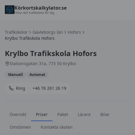
Körkortskalkylator.se
Hitta rätt trafikskola för dig
Trafikskolor
Gävleborgs län
Hofors
Krylbo Trafikskola Hofors
Krylbo Trafikskola Hofors
Stationsgatan 31a, 775 50 Krylbo
Manuell
Automat
Ring
|
+46 76 261 26 19
Översikt
Priser
Paket
Lärare
Bilar
Omdömen
Kontakta skolan