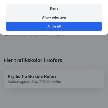
Deny
Källa:
portal
Allow selection
Senast uppdaterad:
2026-08-06
Allow all
Besök
Valbo Körkortsutbildning AB
→
Fler trafikskolor i
Hofors
Krylbo Trafikskola Hofors
Stationsgatan 31a, 775 50 Krylbo