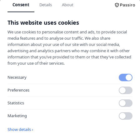
Laddar ner ett kontaktkort som du kan lägga
Consent
Details
About
till
Valbo Körkortsutbildning AB
som kontakt
med.
This website uses cookies
We use cookies to personalise content and ads, to provide social
media features and to analyse our traffic. We also share
Hitta hit
information about your use of our site with our social media,
advertising and analytics partners who may combine it with other
information that you’ve provided to them or that they’ve collected
from your use of their services.
Necessary
Preferences
Statistics
Marketing
Show details ›
Öppna i Google Maps