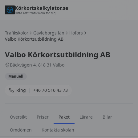
Körkortskalkylator.se
Hitta rätt trafikskola för dig
Trafikskolor
Gävleborgs län
Hofors
Valbo Körkortsutbildning AB
Valbo Körkortsutbildning AB
Bäckvägen 4, 818 31 Valbo
Manuell
Ring
|
+46 70 516 43 73
Översikt
Priser
Paket
Lärare
Bilar
Omdömen
Kontakta skolan