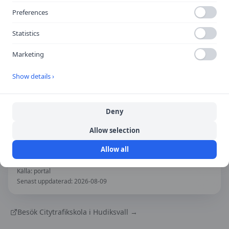
Preferences
Statistics
Marketing
Show details ›
Deny
Öppna i Google Maps
Allow selection
Allow all
Källa:
portal
Senast uppdaterad:
2026-08-09
Besök
Citytrafikskola i Hudiksvall
→