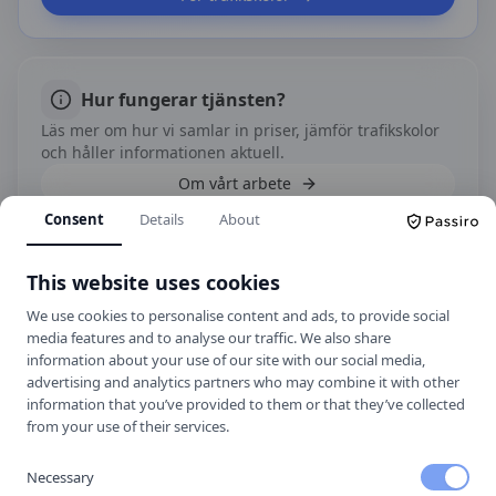
Hur fungerar tjänsten?
Läs mer om hur vi samlar in priser, jämför trafikskolor
och håller informationen aktuell.
Om vårt arbete
Consent
Details
About
This website uses cookies
Kontakt
We use cookies to personalise content and ads, to provide social
Hamngatan 23, 824 52 Hudiksvall
media features and to analyse our traffic. We also share
Hemsida
information about your use of our site with our social media,
advertising and analytics partners who may combine it with other
information that you’ve provided to them or that they’ve collected
from your use of their services.
Hitta hit
Necessary