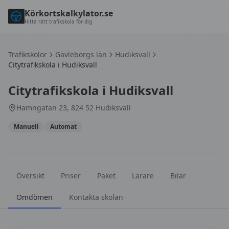
Körkortskalkylator.se
Hitta rätt trafikskola för dig
Trafikskolor
Gävleborgs län
Hudiksvall
Citytrafikskola i Hudiksvall
Citytrafikskola i Hudiksvall
Hamngatan 23, 824 52 Hudiksvall
Manuell
Automat
Översikt
Priser
Paket
Lärare
Bilar
Omdömen
Kontakta skolan
Omdömen om
Citytrafikskola i Hudiksvall