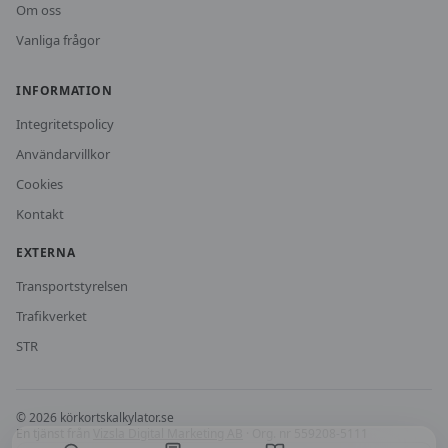
Om oss
Vanliga frågor
INFORMATION
Integritetspolicy
Användarvillkor
Cookies
Kontakt
EXTERNA
Transportstyrelsen
Trafikverket
STR
©
2026
körkortskalkylator.se
En tjänst från
Vizsla Digital Marketing AB
· Org. nr 559208-5111