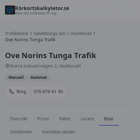
Körkortskalkylator.se
Hitta rätt trafikskola för dig
Trafikskolor
Gävleborgs län
Hudiksvall
Ove Norins Tunga Trafik
Ove Norins Tunga Trafik
Norra Industrivägen 2, Hudiksvall
Manuell
Automat
Ring
|
070-676 61 30
Översikt
Priser
Paket
Lärare
Bilar
Omdömen
Kontakta skolan