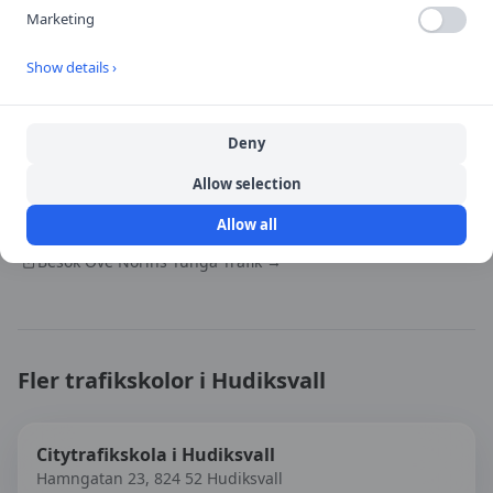
Marketing
Show details ›
Öppna i Google Maps
Deny
Källa:
portal
Allow selection
Senast uppdaterad:
2026-08-09
Allow all
Besök
Ove Norins Tunga Trafik
→
Fler trafikskolor i
Hudiksvall
Citytrafikskola i Hudiksvall
Hamngatan 23, 824 52 Hudiksvall