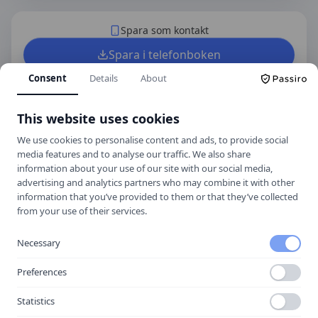
Spara som kontakt
Spara i telefonboken
Laddar ner ett kontaktkort som du kan lägga
Consent
Details
About
till
Ove Norins Tunga Trafik
som kontakt
med.
This website uses cookies
We use cookies to personalise content and ads, to provide social
media features and to analyse our traffic. We also share
Hitta hit
information about your use of our site with our social media,
advertising and analytics partners who may combine it with other
information that you’ve provided to them or that they’ve collected
from your use of their services.
Necessary
Preferences
Statistics