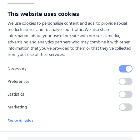
This website uses cookies
We use cookies to personalise content and ads, to provide social
media features and to analyse our traffic. We also share
information about your use of our site with our social media,
advertising and analytics partners who may combine it with other
information that you’ve provided to them or that they’ve collected
from your use of their services.
Necessary
Preferences
Öppna i Google Maps
Statistics
Marketing
Källa:
portal
Senast uppdaterad:
2026-08-06
Show details ›
Besök
Yrkesakademin Hudiksvall
→