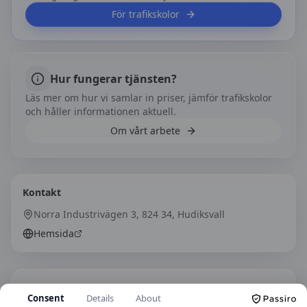
För trafikskolor
Hur fungerar tjänsten?
Läs mer om hur vi samlar in priser, jämför trafikskolor
och håller informationen aktuell.
Om vårt arbete
Kontakt
Norra Industrivägen 3, 824 34, Hudiksvall
Hemsida
Hitta hit
Consent
Details
About