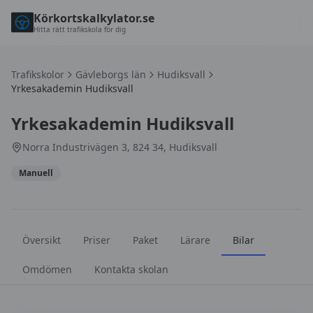
Körkortskalkylator.se
Hitta rätt trafikskola för dig
Trafikskolor
Gävleborgs län
Hudiksvall
Yrkesakademin Hudiksvall
Yrkesakademin Hudiksvall
Norra Industrivägen 3, 824 34, Hudiksvall
Manuell
Översikt
Priser
Paket
Lärare
Bilar
Omdömen
Kontakta skolan
Bilar hos
Yrkesakademin Hudiksvall