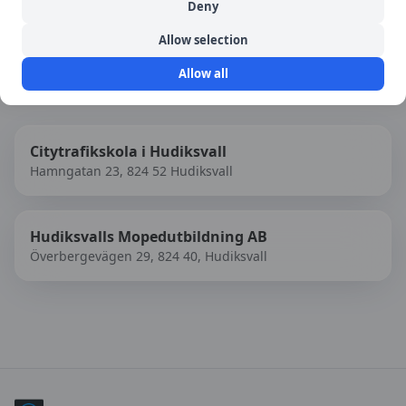
Deny
Allow selection
Allow all
Fler trafikskolor i
Hudiksvall
Citytrafikskola i Hudiksvall
Hamngatan 23, 824 52 Hudiksvall
Hudiksvalls Mopedutbildning AB
Överbergevägen 29, 824 40, Hudiksvall