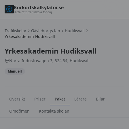
Körkortskalkylator.se
Hitta rätt trafikskola för dig
Trafikskolor
Gävleborgs län
Hudiksvall
Yrkesakademin Hudiksvall
Yrkesakademin Hudiksvall
Norra Industrivägen 3, 824 34, Hudiksvall
Manuell
Översikt
Priser
Paket
Lärare
Bilar
Omdömen
Kontakta skolan
Körkortspaket hos
Yrkesakademin Hudiksvall