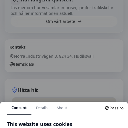
Läs mer om hur vi samlar in priser, jämför trafikskolor
och håller informationen aktuell.
Om vårt arbete
Kontakt
Norra Industrivägen 3, 824 34, Hudiksvall
Hemsida
Hitta hit
Consent
Details
About
This website uses cookies