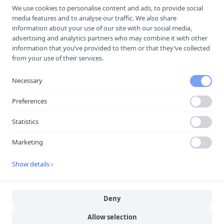
We use cookies to personalise content and ads, to provide social
media features and to analyse our traffic. We also share
information about your use of our site with our social media,
advertising and analytics partners who may combine it with other
information that you’ve provided to them or that they’ve collected
from your use of their services.
Öppna i Google Maps
Necessary
Preferences
Statistics
Källa:
portal
Senast uppdaterad:
2026-08-09
Marketing
Besök
Yrkesakademin Hudiksvall
→
Show details ›
Deny
Fler trafikskolor i
Hudiksvall
Allow selection