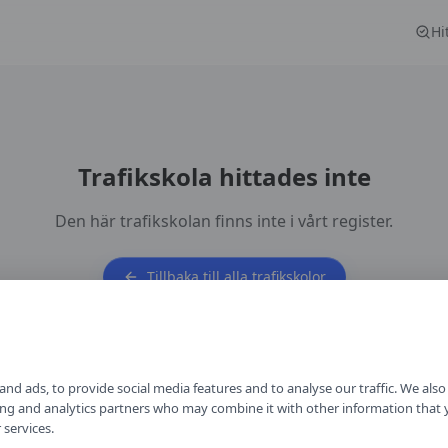
Hi
Trafikskola hittades inte
Den här trafikskolan finns inte i vårt register.
Tillbaka till alla trafikskolor
nd ads, to provide social media features and to analyse our traffic. We als
ising and analytics partners who may combine it with other information that
 services.