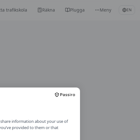
tta trafikskola
Räkna
Plugga
Meny
EN
o share information about your use of
 you’ve provided to them or that