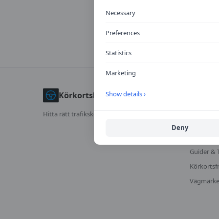
Necessary
Preferences
Statistics
Marketing
UTFORS
Show details ›
Körkortskalkylator
Jämför tra
Hitta rätt trafikskola för dig.
Kalkylator
Deny
Trafikskol
Guider & 
Körkortsf
Vägmärk