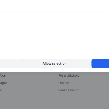
KA
MER
fikskolor
Halkbanor
Lokala guider
Allow selection
or
Historiska priser
Teori
För trafikskolor
rågor
Om oss
en
Vanliga frågor