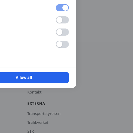
INFORMATION
Integritetspolicy
Användarvillkor
Allow all
Cookies
Kontakt
EXTERNA
Transportstyrelsen
Trafikverket
STR