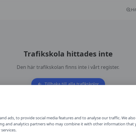
Hi
Trafikskola hittades inte
Den här trafikskolan finns inte i vårt register.
Tillbaka till alla trafikskolor
nd ads, to provide social media features and to analyse our traffic. We als
ising and analytics partners who may combine it with other information that
 services.