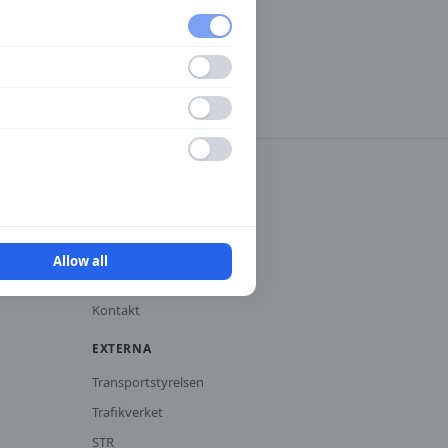
INFORMATION
Integritetspolicy
Användarvillkor
Allow all
Cookies
Kontakt
EXTERNA
Transportstyrelsen
Trafikverket
STR