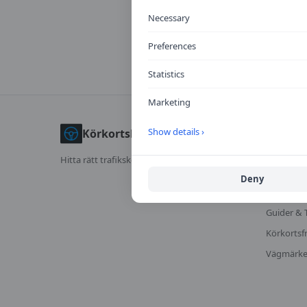
Necessary
Preferences
Statistics
Marketing
UTFORS
Show details ›
Körkortskalkylator
Jämför tra
Hitta rätt trafikskola för dig.
Kalkylator
Deny
Trafikskol
Guider & 
Körkortsf
Vägmärk