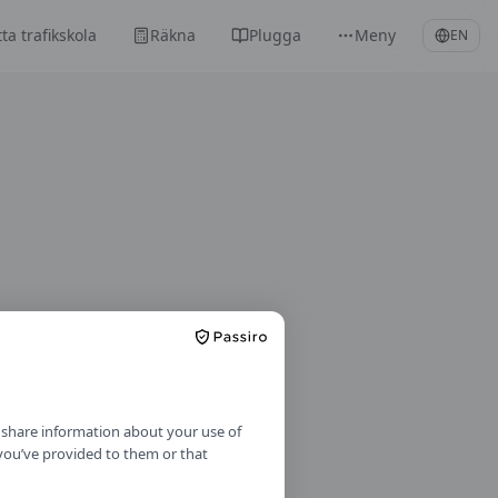
tta trafikskola
Räkna
Plugga
Meny
EN
o share information about your use of
 you’ve provided to them or that