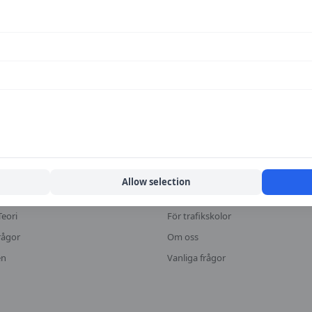
KA
MER
fikskolor
Halkbanor
Lokala guider
Allow selection
or
Historiska priser
Teori
För trafikskolor
rågor
Om oss
en
Vanliga frågor