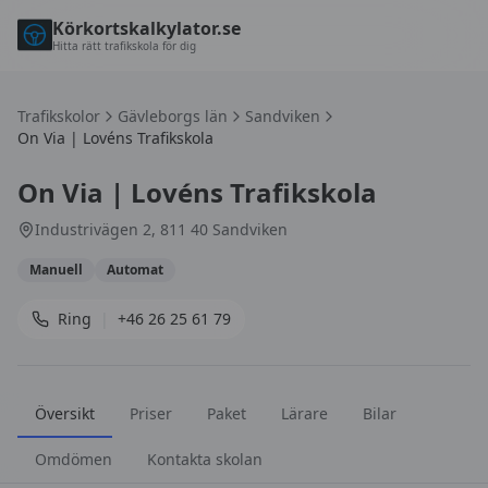
Körkortskalkylator.se
Hitta rätt trafikskola för dig
Trafikskolor
Gävleborgs län
Sandviken
On Via | Lovéns Trafikskola
On Via | Lovéns Trafikskola
Industrivägen 2, 811 40 Sandviken
Manuell
Automat
Ring
|
+46 26 25 61 79
Översikt
Priser
Paket
Lärare
Bilar
Omdömen
Kontakta skolan