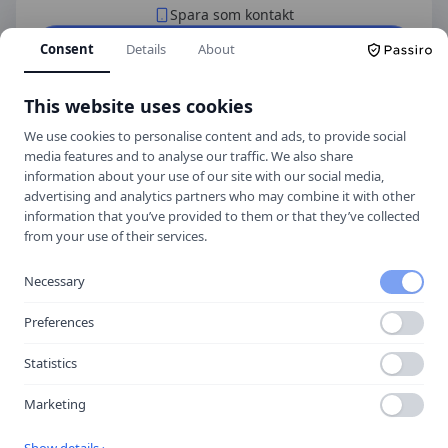
Spara som kontakt
Spara i telefonboken
Consent
Details
About
Laddar ner ett kontaktkort som du kan lägga
till
On Via | Lovéns Trafikskola
som kontakt
This website uses cookies
med.
We use cookies to personalise content and ads, to provide social
media features and to analyse our traffic. We also share
information about your use of our site with our social media,
advertising and analytics partners who may combine it with other
Hitta hit
information that you’ve provided to them or that they’ve collected
from your use of their services.
Necessary
Preferences
Statistics
Marketing
Show details ›