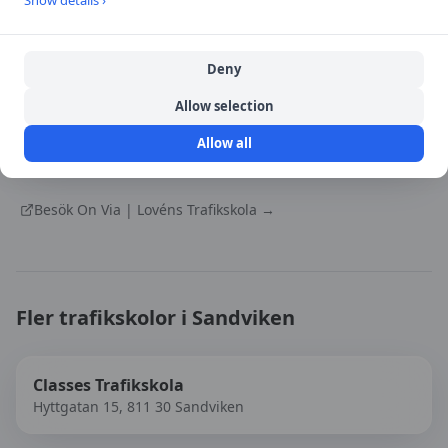
Öppna i Google Maps
Deny
Allow selection
Källa:
portal
Allow all
Senast uppdaterad:
2026-08-09
Besök
On Via | Lovéns Trafikskola
→
Fler trafikskolor i
Sandviken
Classes Trafikskola
Hyttgatan 15, 811 30 Sandviken