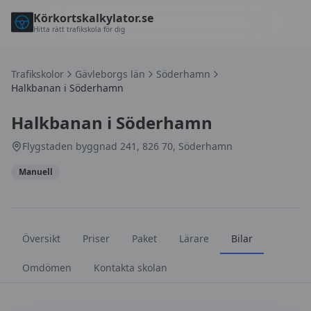
Körkortskalkylator.se
Hitta rätt trafikskola för dig
Trafikskolor
Gävleborgs län
Söderhamn
Halkbanan i Söderhamn
Halkbanan i Söderhamn
Flygstaden byggnad 241, 826 70, Söderhamn
Manuell
Översikt
Priser
Paket
Lärare
Bilar
Omdömen
Kontakta skolan
Bilar hos
Halkbanan i Söderhamn