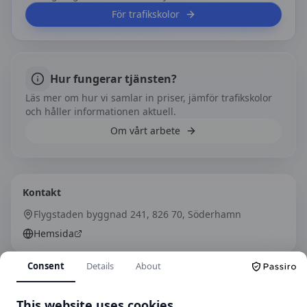
För trafikskolor
Hur fungerar tjänsten?
Läs mer om hur vi samlar in priser, jämför trafikskolor
och håller informationen aktuell.
Om vårt arbete
Kontakt
Flygstaden byggnad 241, 826 70, Söderhamn
Hemsida
Consent
Details
About
Hitta hit
This website uses cookies