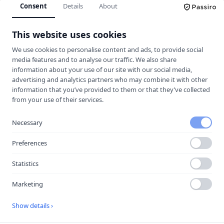
Consent
Details
About
Körkortskalkylator
This website uses cookies
Hitta rätt trafikskola för dig.
We use cookies to personalise content and ads, to provide social
media features and to analyse our traffic. We also share
information about your use of our site with our social media,
UTFORSKA
advertising and analytics partners who may combine it with other
information that you’ve provided to them or that they’ve collected
Jämför trafikskolor
from your use of their services.
Kalkylator
Trafikskolor
Necessary
Guider & Teori
Preferences
Körkortsfrågor
Statistics
Vägmärken
Marketing
MER
Show details ›
Halkbanor
Lokala guider