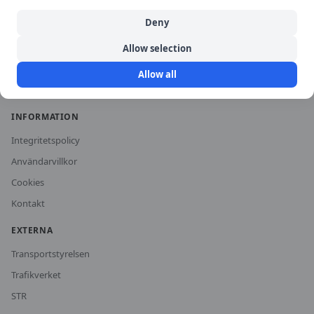
Historiska priser
Deny
För trafikskolor
Allow selection
Om oss
Allow all
Vanliga frågor
INFORMATION
Integritetspolicy
Användarvillkor
Cookies
Kontakt
EXTERNA
Transportstyrelsen
Trafikverket
STR